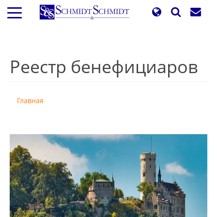
Перейти
к
основному
содержанию
Реестр бенефициаров
Главная