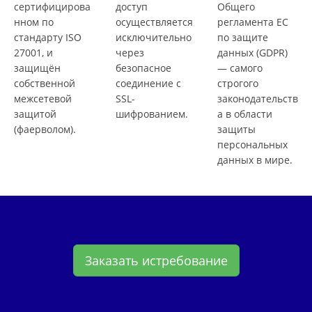
сертифицирова
доступ
Общего
нном по
осуществляется
регламента ЕС
стандарту ISO
исключительно
по защите
27001, и
через
данных (GDPR)
защищён
безопасное
— самого
собственной
соединение с
строгого
межсетевой
SSL-
законодательств
защитой
шифрованием.
а в области
(фаерволом).
защиты
персональных
данных в мире.
Заказать истребование