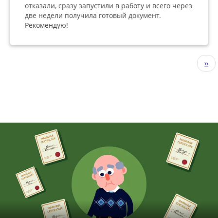
отказали, сразу запустили в работу и всего через
две недели получила готовый документ.
Рекомендую!
Нумерация
Сле
››
страниц
стр