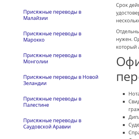
Срок дей
Присяжные переводы в
удостове
Малайзии
нескольк
Отдельны
Присяжные переводы в
нужен. О
Марокко
который 
Присяжные переводы в
Офи
Монголии
пер
Присяжные переводы в Новой
Зеландии
Нот
Присяжные переводы в
Свид
Палестине
гра
Дип
Присяжные переводы в
Суд
Саудовской Аравии
Спра