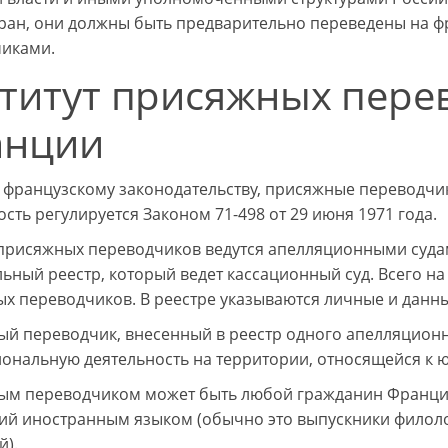
тран, они должны быть предварительно переведены на 
иками.
титут присяжных пере
анции
 французскому законодательству, присяжные переводчики
сть регулируется Законом 71-498 от 29 июня 1971 года.
присяжных переводчиков ведутся апелляционными судам
ьный реестр, который ведет кассационный суд. Всего н
х переводчиков. В реестре указываются личные и данн
й переводчик, внесенный в реестр одного апелляционно
ональную деятельность на территории, относящейся к ю
м переводчиком может быть любой гражданин Франции
й иностранным языком (обычно это выпускники филоло
й).