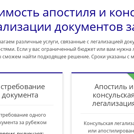
имость апостиля и кон
ализации документов з
агаем различные услуги, связанные с легализацией доку
стями. Если у вас ограниченный бюджет или вам нужна 
ы сможем найти подходящее решение. Сроки указаны с 
стребование
Апостиль и
документа
консульска
легализаци
требование одного
кумента за рубежом
Консульская легализ
или апостилирова
ервис включает
: