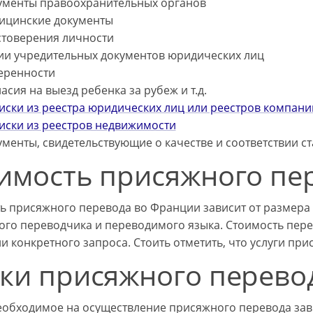
ументы правоохранительных органов
ицинские документы
стоверения личности
ии учредительных документов юридических лиц
еренности
асия на выезд ребенка за рубеж и т.д.
иски из реестра юридических лиц или реестров компани
иски из реестров недвижимости
менты, свидетельствующие о качестве и соответствии с
имость присяжного пе
ь присяжного перевода во Франции зависит от размера 
ого переводчика и переводимого языка. Стоимость пере
и конкретного запроса. Стоить отметить, что услуги пр
ки присяжного перево
еобходимое на осуществление присяжного перевода зав