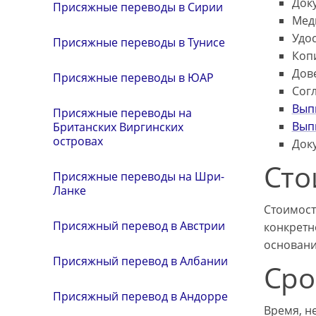
Док
Присяжные переводы в Сирии
Мед
Удо
Присяжные переводы в Тунисе
Коп
Дов
Присяжные переводы в ЮАР
Согл
Вып
Присяжные переводы на
Вып
Британских Виргинских
островах
Доку
Сто
Присяжные переводы на Шри-
Ланке
Стоимост
Присяжный перевод в Австрии
конкретн
основани
Присяжный перевод в Албании
Сро
Присяжный перевод в Андорре
Время, н