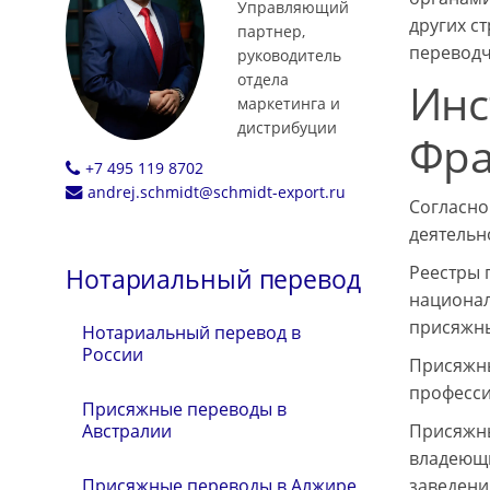
Управляющий
других с
партнер,
переводч
руководитель
отдела
Инс
маркетинга и
дистрибуции
Фр
+7 495 119 8702
andrej.schmidt@schmidt-export.ru
Согласно
деятельно
Реестры 
Нотариальный перевод
национал
присяжны
Нотариальный перевод в
России
Присяжны
професси
Присяжные переводы в
Присяжны
Австралии
владеющи
заведени
Присяжные переводы в Алжире