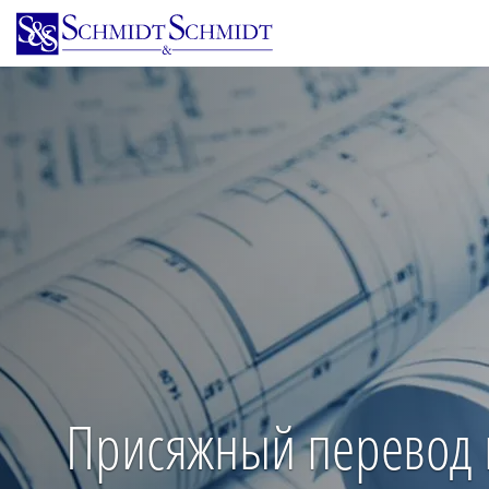
Перейти
к
основному
содержанию
Присяжный перевод