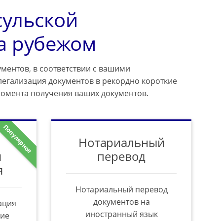
сульской
а рубежом
ментов, в соответствии с вашими
легализация документов в рекордно короткие
момента получения ваших документов.
Популярное
Нотариальный
я
перевод
я
Нотариальный перевод
документов на
ация
иностранный язык
ние