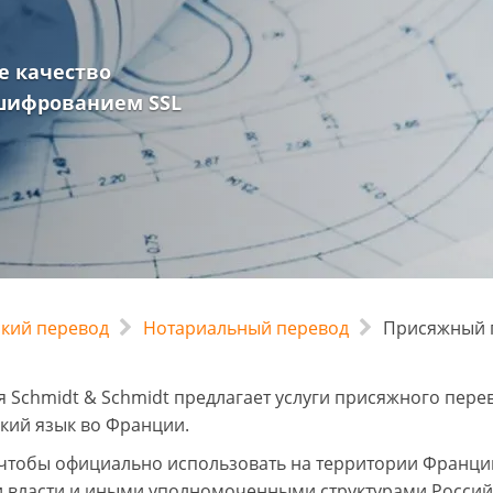
е качество
 шифрованием SSL
ский перевод
Нотариальный перевод
Присяжный 
 Schmidt & Schmidt предлагает услуги присяжного пере
кий язык во Франции.
 чтобы официально использовать на территории Франци
 власти и иными уполномоченными структурами Российс