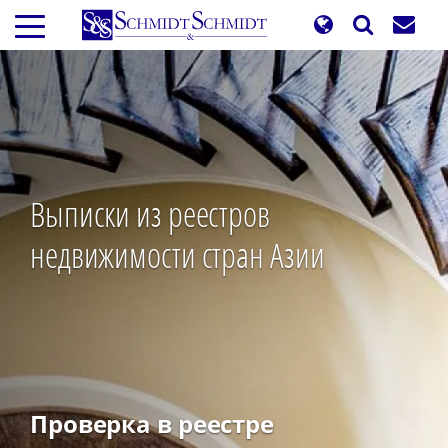
Перейти
к
основному
содержанию
Выписки из реестров
недвижимости стран Азии
Проверка в реестре