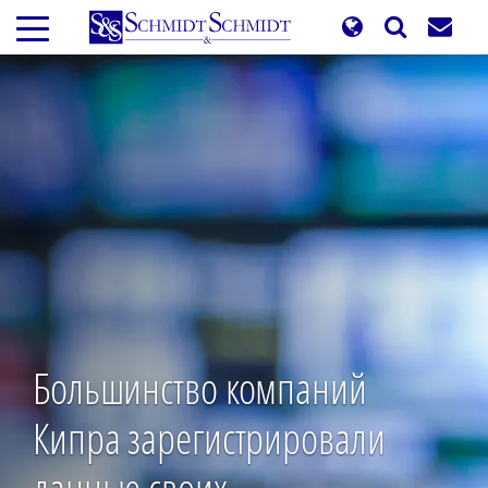
Перейти
к
основному
содержанию
Большинство компаний
Кипра зарегистрировали