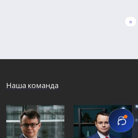
Нумерация
Сле
››
страниц
стр
Наша команда