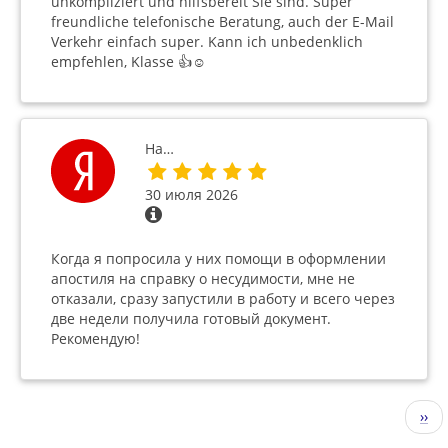
unkompliziert und hilfsbereit Sie sind. Super
freundliche telefonische Beratung, auch der E-Mail
Verkehr einfach super. Kann ich unbedenklich
empfehlen, Klasse 👍☺️
На…
30 июля 2026
Когда я попросила у них помощи в оформлении
апостиля на справку о несудимости, мне не
отказали, сразу запустили в работу и всего через
две недели получила готовый документ.
Рекомендую!
Нумерация
Сле
››
страниц
стр