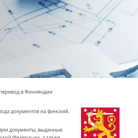
еревод в Финляндии
вода документов на финский,
дии документы, выданные
кой Федерации, а также