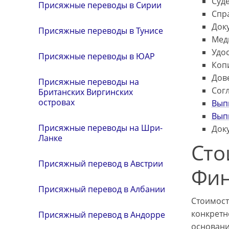
Суд
Присяжные переводы в Сирии
Спра
Док
Присяжные переводы в Тунисе
Мед
Удо
Присяжные переводы в ЮАР
Коп
Дов
Присяжные переводы на
Согл
Британских Виргинских
островах
Вып
Вып
Присяжные переводы на Шри-
Доку
Ланке
Сто
Присяжный перевод в Австрии
Фи
Присяжный перевод в Албании
Стоимост
конкретн
Присяжный перевод в Андорре
основани