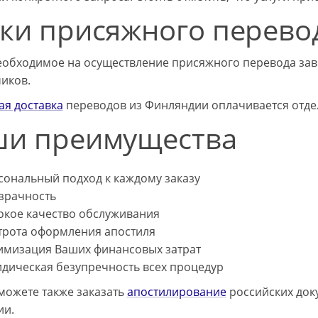
ки присяжного перево
еобходимое на осуществление присяжного перевода зав
иков.
ая доставка
переводов из Финляндии оплачивается отдел
и преимущества
сональный подход к каждому заказу
зрачность
окое качество обслуживания
трота оформления апостиля
имизация Ваших финансовых затрат
дическая безупречность всех процедур
 можете также заказать
апостилирование
российских док
ии.