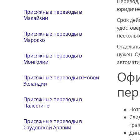
Перевод,
юридичес
Присяжные переводы в
Малайзии
Срок дей
удостове
Присяжные переводы в
нескольк
Марокко
Отдельны
нужен. О
Присяжные переводы в
Монголии
автомати
Офи
Присяжные переводы в Новой
Зеландии
пер
Присяжные переводы в
Палестине
Нот
Свид
Присяжные переводы в
гра
Саудовской Аравии
Дип