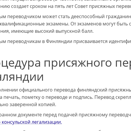
нию создает сроком на пять лет Совет присяжных перев
м переводчиком может стать дееспособный гражданин Ф
квалификационные экзамены. От экзаменов могут быть
ния, имеющие высокий выпускной балл.
м переводчикам в Финляндии присваивается идентифик
цедура присяжного пе
нляндии
лнении официального перевода финляндский присяжны
а печать, пометку о переводе и подпись. Перевод скреп
ьно заверенной копией.
ранном документе перед подачей присяжному переводч
о консульской легализации.