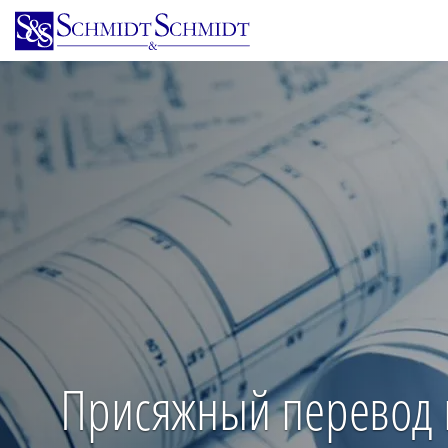
Перейти
к
основному
содержанию
Присяжный перевод 