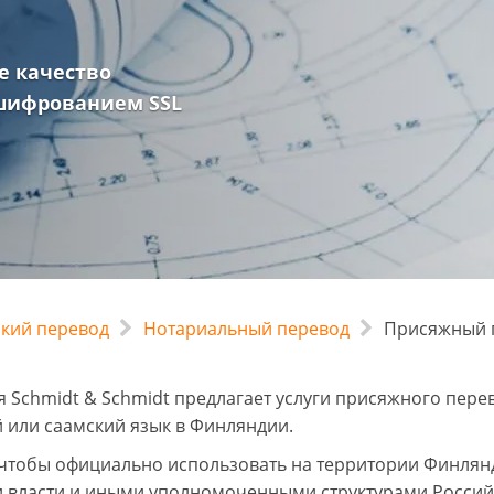
е качество
 шифрованием SSL
ский перевод
Нотариальный перевод
Присяжный п
 Schmidt & Schmidt предлагает услуги присяжного пере
 или саамский язык в Финляндии.
 чтобы официально использовать на территории Финлян
 власти и иными уполномоченными структурами Российс