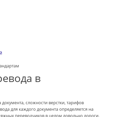
й
тандартам
ревода в
 документа, сложности верстки, тарифов
вода для каждого документа определяется на
исяжных переводчиков в целом довольно дороги.