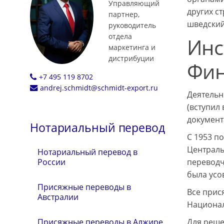
Управляющий
других с
партнер,
шведский
руководитель
отдела
Инс
маркетинга и
дистрибуции
Фи
+7 495 119 8702
andrej.schmidt@schmidt-export.ru
Деятельн
(вступил
документ
Нотариальный перевод
С 1953 п
Централь
Нотариальный перевод в
переводч
России
была усо
Присяжные переводы в
Все прис
Австралии
Национал
Для реше
Присяжные переводы в Алжире