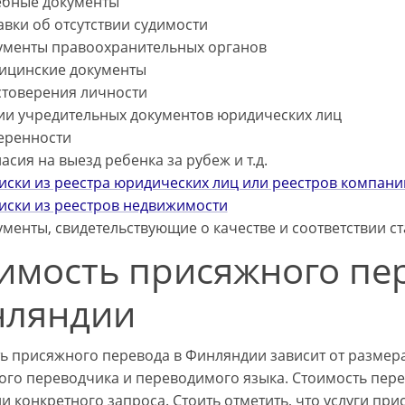
ебные документы
вки об отсутствии судимости
ументы правоохранительных органов
ицинские документы
стоверения личности
ии учредительных документов юридических лиц
еренности
асия на выезд ребенка за рубеж и т.д.
иски из реестра юридических лиц или реестров компани
иски из реестров недвижимости
менты, свидетельствующие о качестве и соответствии с
имость присяжного пе
нляндии
ь присяжного перевода в Финляндии зависит от размера
ого переводчика и переводимого языка. Стоимость пере
и конкретного запроса. Стоить отметить, что услуги пр