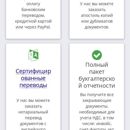
оплату
У нас вы можете
банковским
заказать
переводом,
апостиль копий
кредитной картой
или дубликатов
или через PayPal.
документов.
Полный
Сертифицир
пакет
ованные
бухгалтерско
переводы
й отчетности
Вы получите все
У нас вы можете
закрывающие
заказать
документы,
нотариальный
необходимые для
перевод
учета НДС, в том
документов с
числе: инвойс,
английского
счет-фактуру, акт