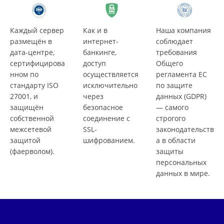
Каждый сервер
Как и в
Наша компания
размещён в
интернет-
соблюдает
дата-центре,
банкинге,
требования
сертифицирова
доступ
Общего
нном по
осуществляется
регламента ЕС
стандарту ISO
исключительно
по защите
27001, и
через
данных (GDPR)
защищён
безопасное
— самого
собственной
соединение с
строгого
межсетевой
SSL-
законодательств
защитой
шифрованием.
а в области
(фаерволом).
защиты
персональных
данных в мире.