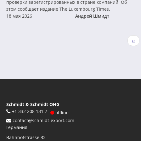
проверки зарегистрированных в стране компаний. Об
этом сообщает издание The Luxembourg Times.
18 мая 2026
Андрей Шмидт
Нумерация
Сле
››
страниц
стр
Schmidt & Schmidt OHG
+1 332 208 131 7
offline
contact@schmidt-export.com
Германия
Bahnhofstrasse 32