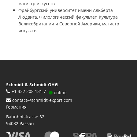
магистр искусств
Фрайбургский университет имени Альберта
Людвига, Филологический факультет, Культура
Великобритании и Северной Америки, магистр
искусств
Schmidt & Schmidt OHG
+1 332 208 131 7
online
contact@schmidt-export.com
Германия
Bahnhofstrasse 32
94032
Passau