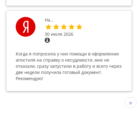
На…
30 июля 2026
Когда я попросила у них помощи в оформлении
апостиля на справку о несудимости, мне не
отказали, сразу запустили в работу и всего через
две недели получила готовый документ.
Рекомендую!
Нумерация
Сле
››
страниц
стр