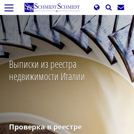
Перейти
к
основному
содержанию
Выписки из реестра
недвижимости Италии
Проверка в реестре