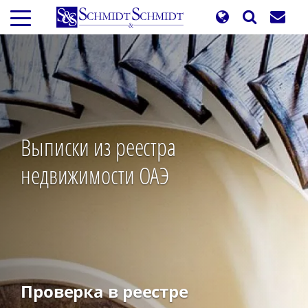
Перейти
к
основному
содержанию
Выписки из реестра
недвижимости ОАЭ
Проверка в реестре