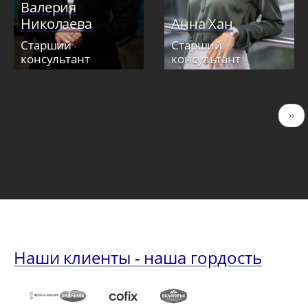
Валерия
Николаева
Анна Хан
Старший
Старший
консультант
консультант
Нумерация
Сле
››
страниц
стр
Наши клиенты - наша гордость