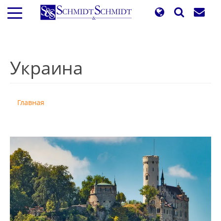
Перейти
к
основному
содержанию
Украина
Главная