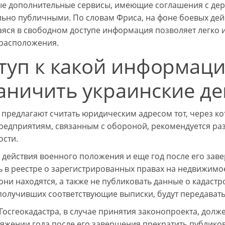
е дополнительные сервисы, имеющие соглашения с держ
ьно публичными. По словам Фриса, на фоне боевых дейс
яся в свободном доступе информация позволяет легко 
 расположения.
туп к какой информац
аничить украинские де
 предлагают считать юридическим адресом тот, через к
редприятиям, связанным с обороной, рекомендуется раз
ости.
 действия военного положения и еще год после его за
ь в реестре о зарегистрированных правах на недвижимо
они находятся, а также не публиковать данные о кадас
 получивших соответствующие выписки, будут передават
 Госгеокадастра, в случае принятия законопроекта, дол
тяжении года после его завершения прекратить публиков