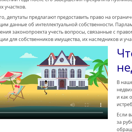
х участков.
го, депутаты предлагают предоставить право на ограни
им данные об интеллектуальной собственности. Парлам
ения законопроекта учесть вопросы, связанные с правом
ии для собственников имущества, их наследников и уч
Чт
не
В наше
недвиж
и как 
истре
Если 
за руб
обращ