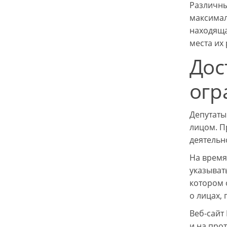
Различны
максимал
находяща
места их
Дос
огр
Депутаты
лицом. П
деятельн
На время
указыват
котором 
о лицах,
Веб-сайт
и на про