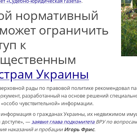
ет «Судебно-юридическая газета»
.
ой нормативный
 может ограничить
туп к
ущественным
страм Украины
верховной рады по правовой политике рекомендовал па
окумент, разработанный на основе решений специально
к «особо чувствительной» информации.
 информация о гражданах Украины, их недвижимом имущ
 доступе», —
заявил глава подкомитета
ВРУ по вопросам
ия наказаний и пробации
Игорь Фрис
.