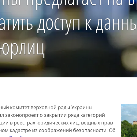
тить доступ к данн
 юрлиц
ый комитет верховной рады Украины
л законопроект о закрытии ряда категорий
ии в реестрах юридических лиц, вещных прав
ном кадастре из соображений безопасности. Об