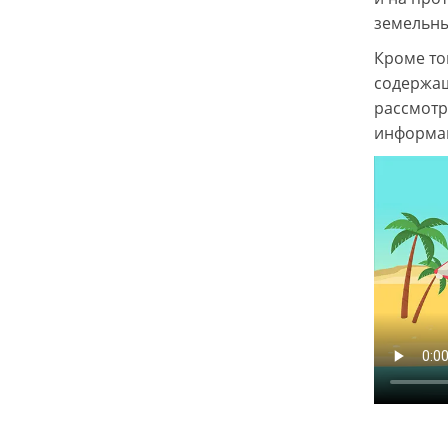
земельны
Кроме то
содержащ
рассмотр
информац