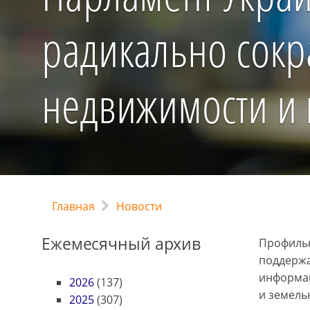
радикально сокра
недвижимости и
Главная
Новости
Ежемесячный архив
Профильн
поддержа
информац
2026
(137)
и земель
2025
(307)