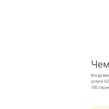
Чем
Когда ва
услуги S
100 стра