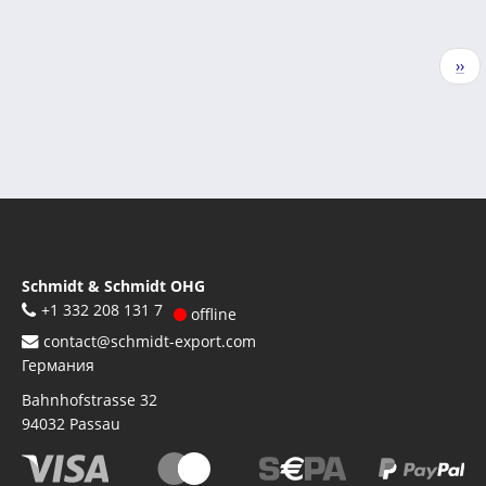
Нумерация
Сле
››
страниц
стр
Schmidt & Schmidt OHG
+1 332 208 131 7
offline
contact@schmidt-export.com
Германия
Bahnhofstrasse 32
94032
Passau