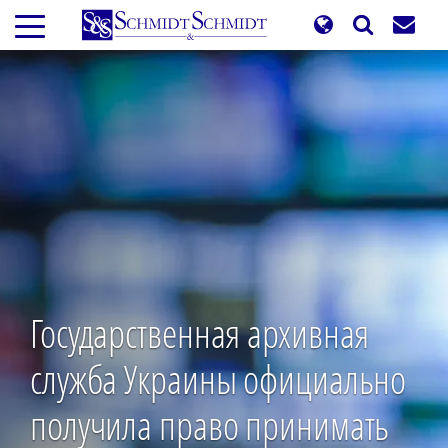
Перейти
к
основному
содержанию
Государственная архивная
служба Украины официально
получила право принимать