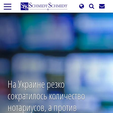
Перейти
к
основному
содержанию
На Украине резко
сократилось количество
нотариусов, а против