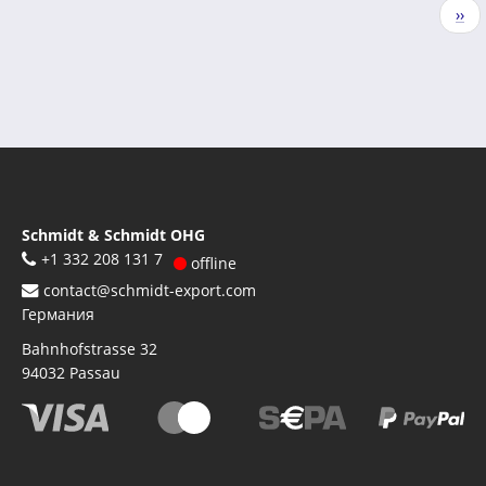
Нумерация
Сле
››
страниц
стр
Schmidt & Schmidt OHG
+1 332 208 131 7
offline
contact@schmidt-export.com
Германия
Bahnhofstrasse 32
94032
Passau