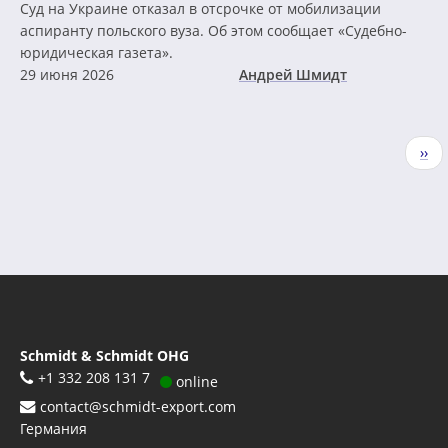
Суд на Украине отказал в отсрочке от мобилизации
аспиранту польского вуза. Об этом сообщает «Судебно-
юридическая газета».
29 июня 2026
Андрей Шмидт
Нумерация
Сле
››
страниц
стр
Schmidt & Schmidt OHG
+1 332 208 131 7
online
contact@schmidt-export.com
Германия