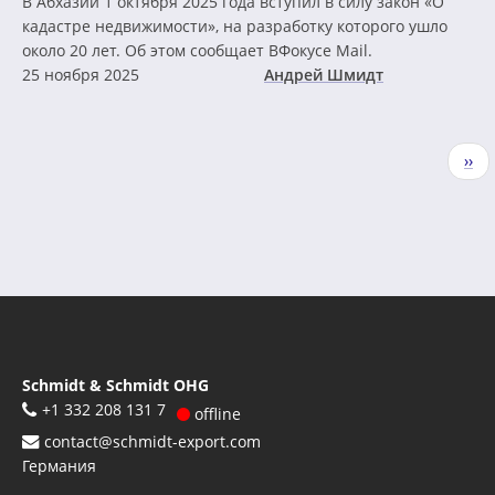
В Абхазии 1 октября 2025 года вступил в силу закон «О
кадастре недвижимости», на разработку которого ушло
около 20 лет. Об этом сообщает ВФокусе Mail.
25 ноября 2025
Андрей Шмидт
Нумерация
Сле
››
страниц
стр
Schmidt & Schmidt OHG
+1 332 208 131 7
offline
contact@schmidt-export.com
Германия