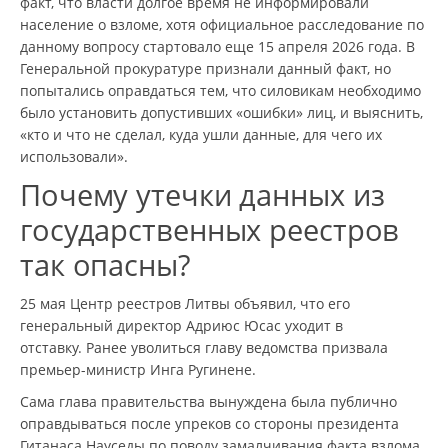
факт, что власти долгое время не информировали
население о взломе, хотя официальное расследование по
данному вопросу стартовало еще 15 апреля 2026 года. В
Генеральной прокуратуре признали данный факт, но
попытались оправдаться тем, что силовикам необходимо
было установить допустивших «ошибки» лиц, и выяснить,
«кто и что не сделал, куда ушли данные, для чего их
использовали».
Почему утечки данных из
государственных реестров
так опасны?
25 мая Центр реестров Литвы объявил, что его
генеральный директор Адриюс Юсас уходит в
отставку. Ранее уволиться главу ведомства призвала
премьер-министр Инга Ругинене.
Сама глава правительства вынуждена была публично
оправдываться после упреков со стороны президента
Гитанаса Науседы по поводу замалчивания факта взлома.