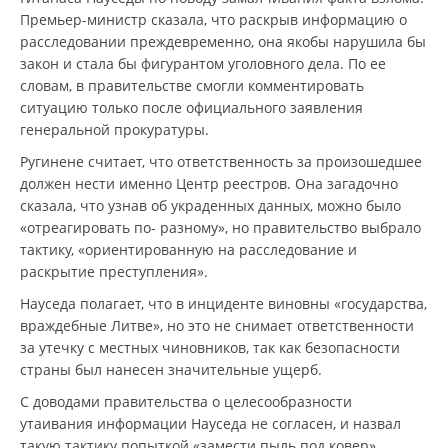
Премьер-министр сказала, что раскрыв информацию о
расследовании преждевременно, она якобы нарушила бы
закон и стала бы фигурантом уголовного дела. По ее
словам, в правительстве смогли комментировать
ситуацию только после официального заявления
генеральной прокуратуры.
Ругинене считает, что ответственность за произошедшее
должен нести именно Центр реестров. Она загадочно
сказала, что узнав об украденных данных, можно было
«отреагировать по- разному», но правительство выбрало
тактику, «ориентированную на расследование и
раскрытие преступления».
Науседа полагает, что в инциденте виновны «государства,
враждебные Литве», но это не снимает ответственности
за утечку с местных чиновников, так как безопасности
страны был нанесен значительные ущерб.
С доводами правительства о целесообразности
утаивания информации Науседа не согласен, и назвал
такую тактику попыткой «замести пыль под ковер».