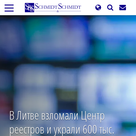
Перейти
к
основному
содержанию
В Литве взломали Центр
реестров и украли 600 тыс.