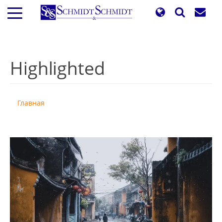
Перейти
к
основному
содержанию
Highlighted
Главная