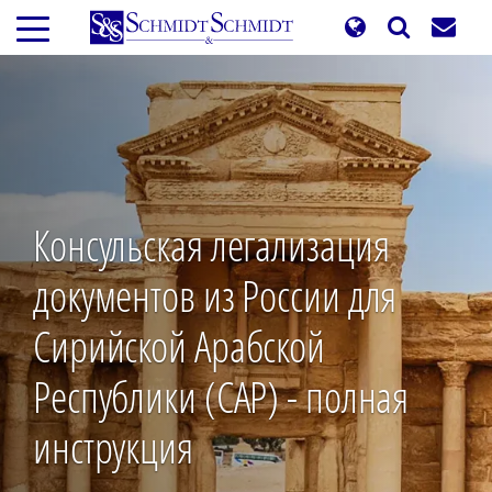
Перейти
к
основному
содержанию
Консульская легализация
документов из России для
Сирийской Арабской
Республики (САР) - полная
инструкция