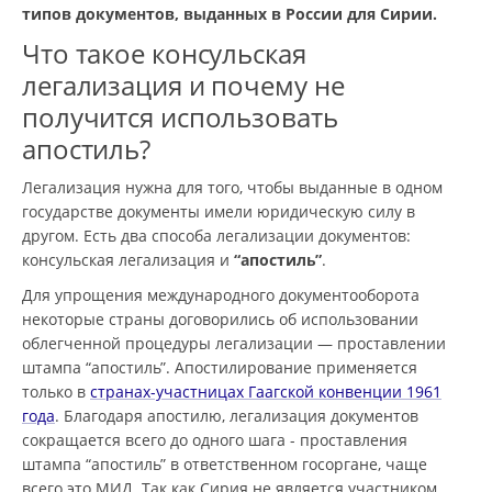
типов документов, выданных в России для Сирии.
Что такое консульская
легализация и почему не
получится использовать
апостиль?
Легализация нужна для того, чтобы выданные в одном
государстве документы имели юридическую силу в
другом. Есть два способа легализации документов:
консульская легализация и
“апостиль”
.
Для упрощения международного документооборота
некоторые страны договорились об использовании
облегченной процедуры легализации — проставлении
штампа “апостиль”. Апостилирование применяется
только в
странах-участницах Гаагской конвенции 1961
года
. Благодаря апостилю, легализация документов
сокращается всего до одного шага - проставления
штампа “апостиль” в ответственном госоргане, чаще
всего это МИД. Так как Сирия не является участником