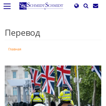
Перейти
к
основному
содержанию
Перевод
Главная