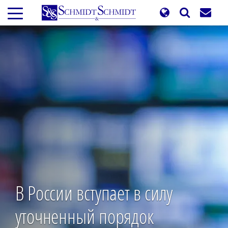
Перейти
к
основному
содержанию
В России вступает в силу
уточненный порядок