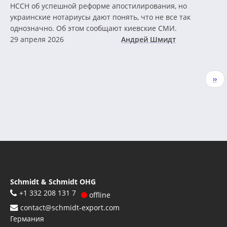
HCCH об успешной реформе апостилирования, но
украинские нотариусы дают понять, что не все так
однозначно. Об этом сообщают киевские СМИ.
29 апреля 2026
Андрей Шмидт
Нумерация
Сле
››
страниц
стр
Schmidt & Schmidt OHG
+1 332 208 131 7
offline
contact@schmidt-export.com
Германия