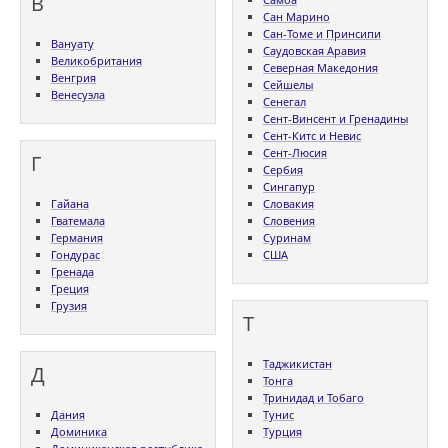
В
Сан Марино
Сан-Томе и Принсипи
Вануату
Саудовская Аравия
Великобритания
Северная Македония
Венгрия
Сейшелы
Венесуэла
Сенегал
Сент-Винсент и Гренадины
Сент-Китс и Невис
Сент-Люсия
Г
Сербия
Сингапур
Гайана
Словакия
Гватемала
Словения
Германия
Суринам
Гондурас
США
Гренада
Греция
Грузия
Т
Таджикистан
Д
Тонга
Тринидад и Тобаго
Дания
Тунис
Доминика
Турция