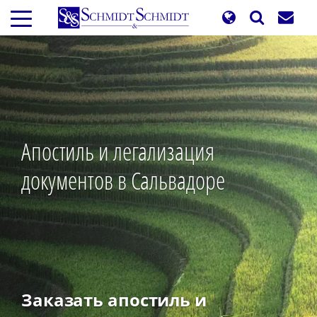
Перейти
к
основному
содержанию
Апостиль и легализация
документов в Сальвадоре
Заказать апостиль и