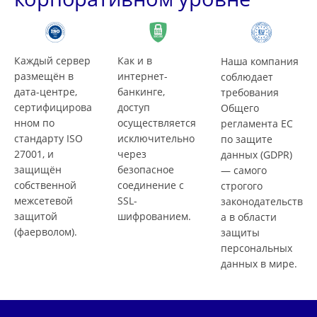
Каждый сервер
Как и в
Наша компания
размещён в
интернет-
соблюдает
дата-центре,
банкинге,
требования
сертифицирова
доступ
Общего
нном по
осуществляется
регламента ЕС
стандарту ISO
исключительно
по защите
27001, и
через
данных (GDPR)
защищён
безопасное
— самого
собственной
соединение с
строгого
межсетевой
SSL-
законодательств
защитой
шифрованием.
а в области
(фаерволом).
защиты
персональных
данных в мире.