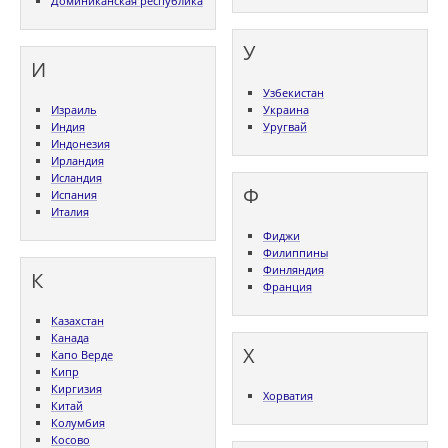
Доминиканская республика
У
И
Узбекистан
Израиль
Украина
Индия
Уругвай
Индонезия
Ирландия
Исландия
Ф
Испания
Италия
Фиджи
Филиппины
Финляндия
К
Франция
Казахстан
Канада
Х
Капо Верде
Кипр
Киргизия
Хорватия
Китай
Колумбия
Косово