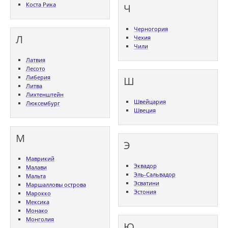
Коста Рика
Ч
Черногория
Л
Чехия
Чили
Латвия
Лесото
Либерия
Ш
Литва
Лихтенштейн
Швейцария
Люксембург
Швеция
М
Э
Маврикий
Эквадор
Малави
Эль-Сальвадор
Мальта
Эсватини
Маршалловы острова
Эстония
Марокко
Мексика
Монако
Монголия
Ю