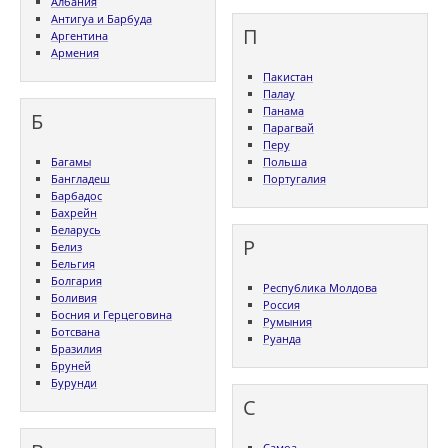
Албания
Антигуа и Барбуда
П
Аргентина
Армения
Пакистан
Палау
Панама
Б
Парагвай
Перу
Багамы
Польша
Бангладеш
Португалия
Барбадос
Бахрейн
Беларусь
Р
Белиз
Бельгия
Болгария
Республика Молдова
Боливия
Россия
Босния и Герцеговина
Румыния
Ботсвана
Руанда
Бразилия
Бруней
Бурунди
С
Самоа