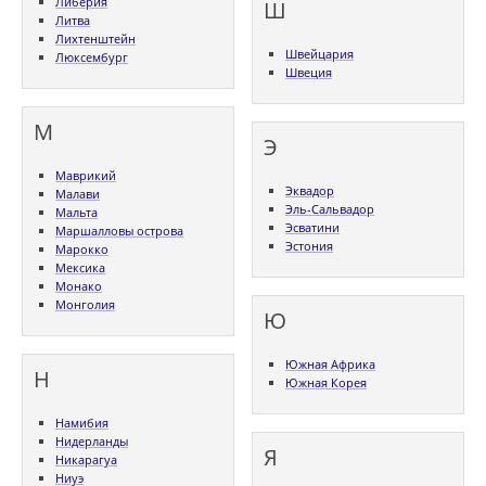
Либерия
Ш
Литва
Лихтенштейн
Швейцария
Люксембург
Швеция
М
Э
Маврикий
Эквадор
Малави
Эль-Сальвадор
Мальта
Эсватини
Маршалловы острова
Эстония
Марокко
Мексика
Монако
Монголия
Ю
Южная Африка
Н
Южная Корея
Намибия
Нидерланды
Я
Никарагуа
Ниуэ