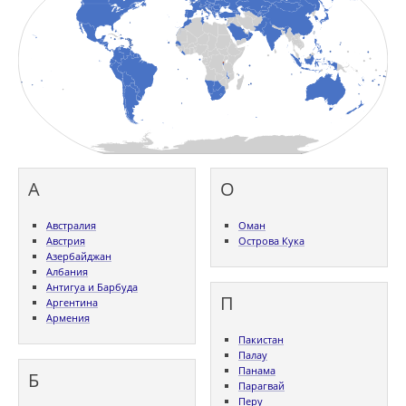
А
О
Австралия
Оман
Австрия
Острова Кука
Азербайджан
Албания
Антигуа и Барбуда
П
Аргентина
Армения
Пакистан
Палау
Панама
Б
Парагвай
Перу