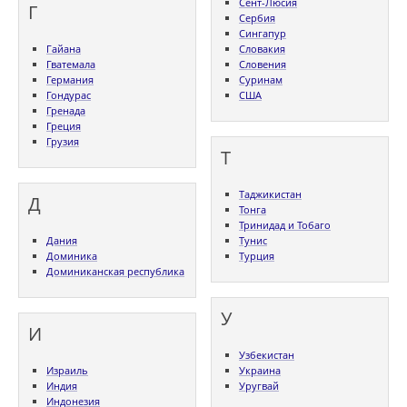
Сент-Люсия
Г
Сербия
Сингапур
Гайана
Словакия
Гватемала
Словения
Германия
Суринам
Гондурас
США
Гренада
Греция
Грузия
Т
Таджикистан
Д
Тонга
Тринидад и Тобаго
Дания
Тунис
Доминика
Турция
Доминиканская республика
У
И
Узбекистан
Израиль
Украина
Индия
Уругвай
Индонезия