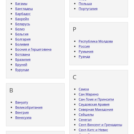
Багамы
Польша
Бангладеш
Португалия
Барбадос
Бахрейн
Беларусь
Р
Белиз
Бельгия
Болгария
Республика Молдова
Боливия
Россия
Босния и Герцеговина
Румыния
Ботсвана
Руанда
Бразилия
Бруней
Бурунди
С
В
Самоа
Сан Марино
Сан-Томе и Принсипи
Вануату
Саудовская Аравия
Великобритания
Северная Македония
Венгрия
Сейшелы
Венесуэла
Сенегал
Сент-Винсент и Гренадины
Сент-Китс и Невис