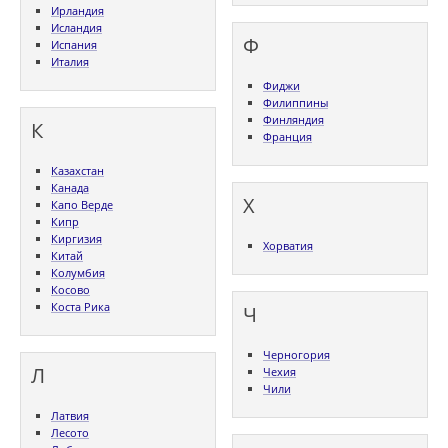
Ирландия
Исландия
Ф
Испания
Италия
Фиджи
Филиппины
Финляндия
К
Франция
Казахстан
Канада
Х
Капо Верде
Кипр
Киргизия
Хорватия
Китай
Колумбия
Косово
Коста Рика
Ч
Черногория
Л
Чехия
Чили
Латвия
Лесото