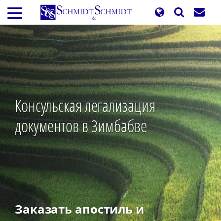
Перейти
к
основному
содержанию
Консульская легализация
документов в Зимбабве
Заказать апостиль и