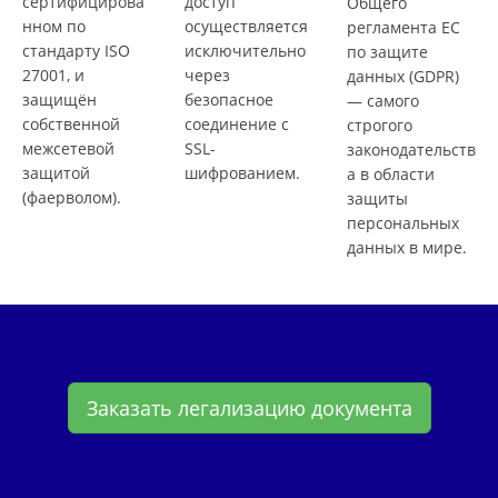
сертифицирова
доступ
Общего
нном по
осуществляется
регламента ЕС
стандарту ISO
исключительно
по защите
27001, и
через
данных (GDPR)
защищён
безопасное
— самого
собственной
соединение с
строгого
межсетевой
SSL-
законодательств
защитой
шифрованием.
а в области
(фаерволом).
защиты
персональных
данных в мире.
Заказать легализацию документа