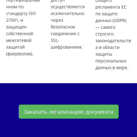
Общего
нном по
осуществляется
регламента ЕС
стандарту ISO
исключительно
по защите
27001, и
через
данных (GDPR)
защищён
безопасное
— самого
собственной
соединение с
строгого
межсетевой
SSL-
законодательств
защитой
шифрованием.
а в области
(фаерволом).
защиты
персональных
данных в мире.
Заказать легализацию документа