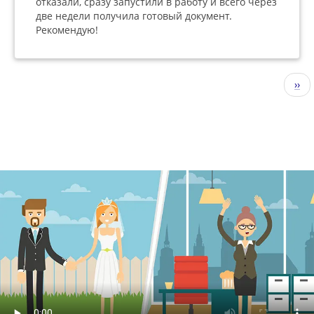
отказали, сразу запустили в работу и всего через
две недели получила готовый документ.
Рекомендую!
Нумерация
Сле
››
страниц
стр