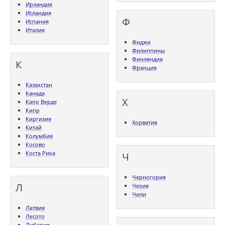
Ирландия
Исландия
Ф
Испания
Италия
Фиджи
Филиппины
Финляндия
К
Франция
Казахстан
Канада
Х
Капо Верде
Кипр
Киргизия
Хорватия
Китай
Колумбия
Косово
Коста Рика
Ч
Черногория
Л
Чехия
Чили
Латвия
Лесото
Либерия