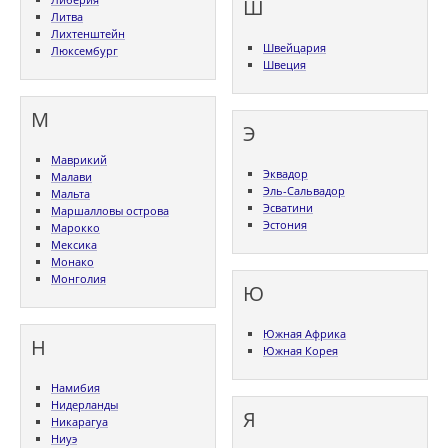
Ш
Литва
Лихтенштейн
Швейцария
Люксембург
Швеция
М
Э
Маврикий
Эквадор
Малави
Эль-Сальвадор
Мальта
Эсватини
Маршалловы острова
Эстония
Марокко
Мексика
Монако
Монголия
Ю
Южная Африка
Н
Южная Корея
Намибия
Нидерланды
Я
Никарагуа
Ниуэ