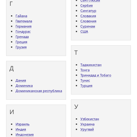
Сент-Люсия
Г
Сербия
Сингапур
Гайана
Словакия
Гватемала
Словения
Германия
Суринам
Гондурас
США
Гренада
Греция
Грузия
Т
Таджикистан
Д
Тонга
Тринидад и Тобаго
Дания
Тунис
Доминика
Турция
Доминиканская республика
У
И
Узбекистан
Израиль
Украина
Индия
Уругвай
Индонезия