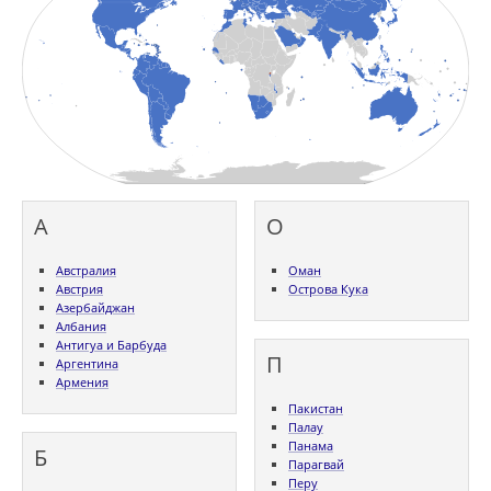
А
О
Австралия
Оман
Австрия
Острова Кука
Азербайджан
Албания
Антигуа и Барбуда
П
Аргентина
Армения
Пакистан
Палау
Панама
Б
Парагвай
Перу