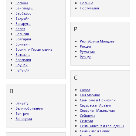
Багамы
Польша
Бангладеш
Португалия
Барбадос
Бахрейн
Беларусь
Р
Белиз
Бельгия
Болгария
Республика Молдова
Боливия
Россия
Босния и Герцеговина
Румыния
Ботсвана
Руанда
Бразилия
Бруней
Бурунди
С
В
Самоа
Сан Марино
Сан-Томе и Принсипи
Вануату
Саудовская Аравия
Великобритания
Северная Македония
Венгрия
Сейшелы
Венесуэла
Сенегал
Сент-Винсент и Гренадины
Сент-Китс и Невис