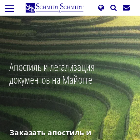
Перейти
к
основному
содержанию
Апостиль и легализация
документов на Майотте
Заказать апостиль и