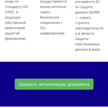
нном по
осуществляется
регламента ЕС
стандарту ISO
исключительно
по защите
27001, и
через
данных (GDPR)
защищён
безопасное
— самого
собственной
соединение с
строгого
межсетевой
SSL-
законодательств
защитой
шифрованием.
а в области
(фаерволом).
защиты
персональных
данных в мире.
Заказать легализацию документа