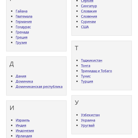
Сербия
Сингапур
Гайана
Словакия
Гватемала
Словения
Германия
Суринам
Гондурас
США
Гренада
Греция
Грузия
Т
Таджикистан
Д
Тонга
Тринидад и Тобаго
Дания
Тунис
Доминика
Турция
Доминиканская республика
У
И
Узбекистан
Израиль
Украина
Индия
Уругвай
Индонезия
Ирландия