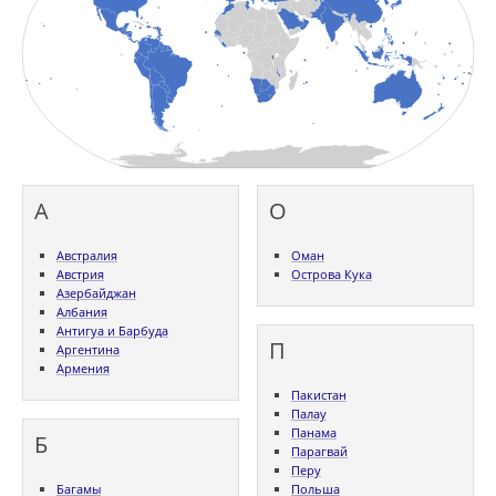
А
О
Австралия
Оман
Австрия
Острова Кука
Азербайджан
Албания
Антигуа и Барбуда
П
Аргентина
Армения
Пакистан
Палау
Панама
Б
Парагвай
Перу
Багамы
Польша