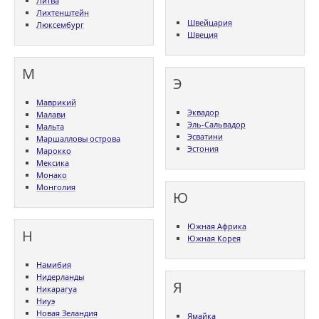
Литва
Лихтенштейн
Швейцария
Люксембург
Швеция
М
Э
Маврикий
Эквадор
Малави
Эль-Сальвадор
Мальта
Эсватини
Маршалловы острова
Эстония
Марокко
Мексика
Монако
Монголия
Ю
Южная Африка
Н
Южная Корея
Намибия
Нидерланды
Я
Никарагуа
Ниуэ
Новая Зеландия
Ямайка