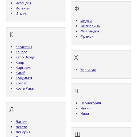
Исландия
Ф
Испания
Италия
Фиджи
Филиппины
Финляндия
К
Франция
Казахстан
Канада
Х
Капо Верде
Кипр
Киргизия
Хорватия
Китай
Колумбия
Косово
Коста Рика
Ч
Черногория
Л
Чехия
Чили
Латвия
Лесото
Либерия
Ш