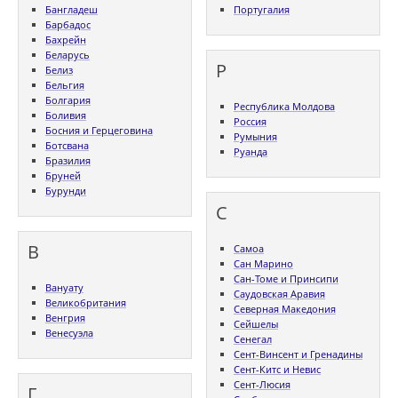
Бангладеш
Португалия
Барбадос
Бахрейн
Беларусь
Р
Белиз
Бельгия
Болгария
Республика Молдова
Боливия
Россия
Босния и Герцеговина
Румыния
Ботсвана
Руанда
Бразилия
Бруней
Бурунди
С
В
Самоа
Сан Марино
Сан-Томе и Принсипи
Вануату
Саудовская Аравия
Великобритания
Северная Македония
Венгрия
Сейшелы
Венесуэла
Сенегал
Сент-Винсент и Гренадины
Сент-Китс и Невис
Сент-Люсия
Г