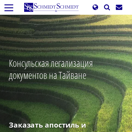
Перейти
к
основному
содержанию
Консульская легализация
документов на Тайване
Заказать апостиль и