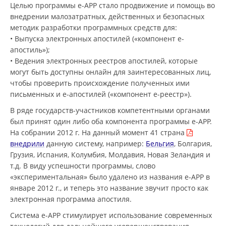
Целью программы e-APP стало продвижение и помощь во
внедрении малозатратных, действенных и безопасных
методик разработки программных средств для:
• Выпуска электронных апостилей («компонент е-
апостиль»);
• Ведения электронных реестров апостилей, которые
могут быть доступны онлайн для заинтересованных лиц,
чтобы проверить происхождение полученных ими
письменных и е-апостилей («компонент е-реестр»).
В ряде государств-участников компетентными органами
был принят один либо оба компонента программы е-АРР.
На собрании 2012 г. На данный момент 41 страна
внедрили
данную систему, например:
Бельгия
, Болгария,
Грузия, Испания, Колумбия, Молдавия, Новая Зеландия и
т.д. В виду успешности программы, слово
«экспериментальная» было удалено из названия e-APP в
январе 2012 г., и теперь это название звучит просто как
электронная программа апостиля.
Система e-APP стимулирует использование современных