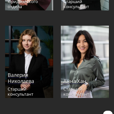
юридического
Старший
отдела
консультант
Валерия
Николаева
Анна Хан
Старший
Старший
консультант
консультант
Нумерация