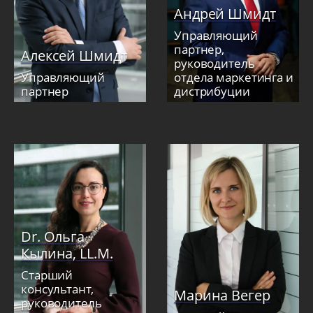
Андрей Шмидт
Управляющий
партнер,
Алексей Шмидт
руководитель
Управляющий
отдела маркетинга и
партнер
дистрибуции
Dr. Ольга
Кылина, LL.M.
Старший
консультант,
Марина Вегер
руководитель