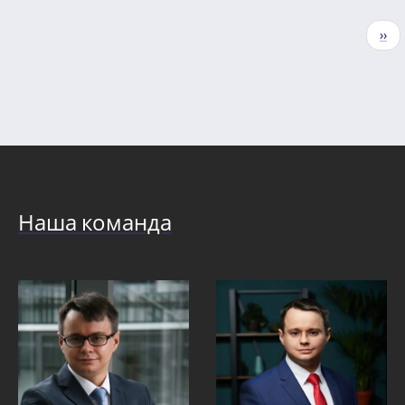
Нумерация
Сле
››
страниц
стр
Наша команда