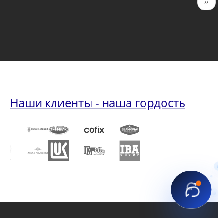
Сле
››
страниц
стр
Наши клиенты - наша гордость