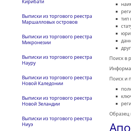
Кирибати
наи
рег
Выписки из торгового реестра
тип
Маршалловых островов
ста
юри
Выписки из торгового реестра
дан
Микронезии
дру
Выписки из торгового реестра
Поиск в 
Науру
Информац
Выписки из торгового реестра
Поиск и 
Новой Каледонии
пол
клю
Выписки из торгового реестра
рег
Новой Зеландии
Образец 
Выписки из торгового реестра
Апо
Ниуэ