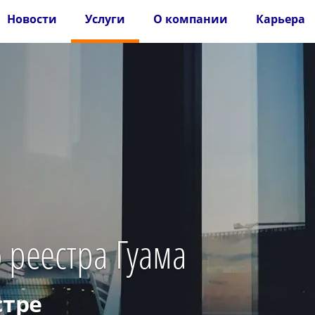
Новости
Услуги
О компании
Карьера
 реестра Гуама
стре