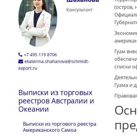
(остров,
Консультант
Официаль
Губернат
Экономик
американ
Гуам вне
+7 495 119 8706
обеспечи
ekaterina.shahanova@schmidt-
списки о
export.ru
Деятельн
Гуама и 
Выписки из торговых
Правовая
реестров Австралии и
Осн
Океании
пре
Выписки из торгового реестра
Американского Самоа