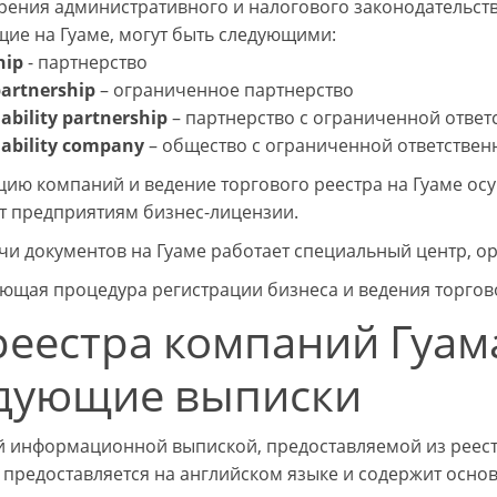
зрения административного и налогового законодательст
ие на Гуаме, могут быть следующими:
hip
- партнерство
partnership
– ограниченное партнерство
iability partnership
– партнерство с ограниченной ответ
iability company
– общество с ограниченной ответствен
цию компаний и ведение торгового реестра на Гуаме осу
т предприятиям бизнес-лицензии.
чи документов на Гуаме работает специальный центр, о
ющая процедура регистрации бизнеса и ведения торговог
реестра компаний Гуам
дующие выписки
 информационной выпиской, предоставляемой из реестр
 предоставляется на английском языке и содержит осно