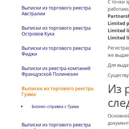
С точки 
Выписки из торгового реестра
работающ
Австралии
Partners
Limited 
Выписки из торгового реестра
Limited l
Островов Кука
Limited l
Регистра
Выписки из торгового реестра
Фиджи
же выдае
Для выда
Выписки из реестра компаний
Французской Полинезии
Существу
Из 
Выписки из торгового реестра
Гуама
сле
Бизнес-справка с Гуама
Основной
документ
Выписки из торгового реестра