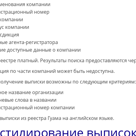
менования компании
истрационный номер
 компании
тус компании
сдикция
ные агента-регистратора
гие доступные данные о компании
реестре платный. Результаты поиска предоставляются чере
ия по части компаний может быть недоступна.
получение выписки возможны по следующим критериям:
ное название организации
чевые слова в названии
истрационный номер компании
выписки из реестра Гуама на английском языке.
стилирование выписок