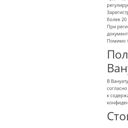
регулиру
Зарегист
более 20 
При реги
документ
Помимо т
Пол
Ван
В Вануат
согласно
к содерж
конфиде
Сто