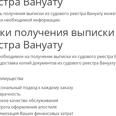
стра Вануату
ь получения выписки из судового реестра Вануату может
ки необходимой информации.
ки получения выписки 
стра Вануату
еобходимое на получение выписки из судового реестра В
 доставка копий документов из судового реестра Вануат
еимущества
сональный подход к каждому заказу
зрачность
окое качество обслуживания
трота оформления апостиля
имизация Ваших финансовых затрат