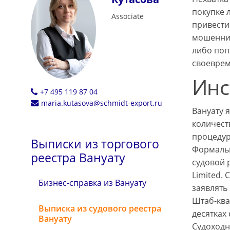
покупке 
Associate
привести
мошенник
либо поп
своеврем
Инс
+7 495 119 87 04
maria.kutasova@schmidt-export.ru
Вануату 
количест
процедур
Выписки из торгового
Формальн
реестра Вануату
судовой 
Limited.
Бизнес-справка из Вануату
заявлять 
Штаб-ква
Выписка из судового реестра
десятках 
Вануату
Судоходн