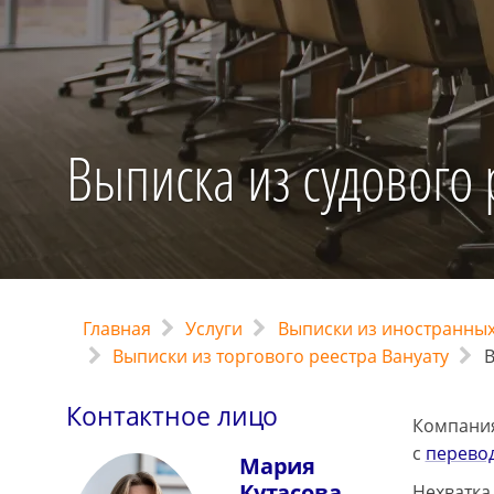
Выписка из судового 
Главная
Услуги
Выписки из иностранных
Выписки из торгового реестра Вануату
В
Контактное лицо
Компания
с
перевод
Мария
Кутасова
Нехватка