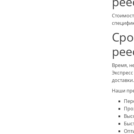
рее
Стоимост
специфи
Сро
рее
Время, н
Экспресс
доставки.
Наши пр
Пер
Про
Выс
Быс
Опт