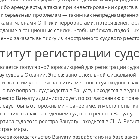
либо аренде яхты, а также при инвестировании средств 
 к серьезным проблемам — таким как непреднамеренное
ами, членами ОПГ или террористами, потеря денег, юр
адание в санционные списки. Чтобы избежать подобных 
енно заказать выписку из иностранного судового реестр
титут регистрации судо
является популярной юрисдикцией для регистрации судов
ву судов в Океании. Это связано с лояльной фискальной
 и высоким уровнем развития местного судоходного зак
о все вопросы судоходства в Вануату находятся в веден
реестр Вануату администрирует, по согласованию с прави
 Следует быть осторожными – ранее имели место попытк
о своих правах на ведением судового реестра Вануату.
ртира судового реестра Вануату находится в США. Реги
стран мира.
ое законодательство Вануату разработано на базе зако