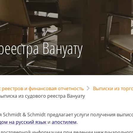
реестра Вануату
 реестров и финансовая отчетность
Выписки из торг
ыписка из судового реестра Вануату
 Schmidt & Schmidt предлагает услуги получения выписо
ом на русский язык
и
апостилем
.
 достоверной информации при ведении международного 