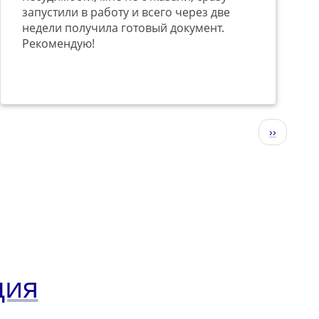
запустили в работу и всего через две
недели получила готовый документ.
Рекомендую!
Следующ
››
страниц
ция