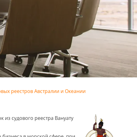
овых реестров Австралии и Океании
к из судового реестра Вануату
бизнеса в морской сфере, при