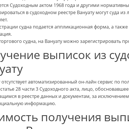
ется Судоходным актом 1968 года и другими нормативн
рироваться в судоходном реестре Вануату могут суда из 
лет.
страции судна подается аппликационная форма, а также
ация.
оргового судна, на Вануату можно зарегистрировать про
учение выписок из суд
уату
у отсутствует автоматизированный он-лайн сервис по по
 статье 28 части 3 Судоходного акта, лицо, обосновавше
ащимся в реестре данных и документам, за исключением 
нциальную информацию.
имость получения выпи