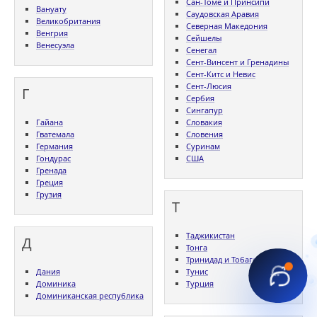
Сан-Томе и Принсипи
Вануату
Саудовская Аравия
Великобритания
Северная Македония
Венгрия
Сейшелы
Венесуэла
Сенегал
Сент-Винсент и Гренадины
Сент-Китс и Невис
Сент-Люсия
Г
Сербия
Сингапур
Гайана
Словакия
Гватемала
Словения
Германия
Суринам
Гондурас
США
Гренада
Греция
Грузия
Т
Таджикистан
Д
Тонга
Тринидад и Тобаго
Дания
Тунис
Доминика
Турция
Доминиканская республика