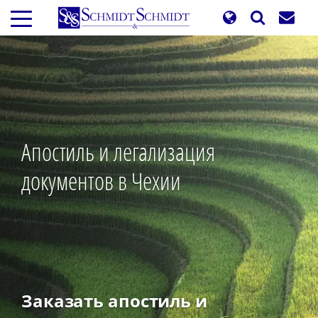
Перейти
к
основному
содержанию
Апостиль и легализация
документов в Чехии
Заказать апостиль и