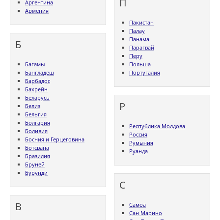
П
Аргентина
Армения
Пакистан
Палау
Панама
Б
Парагвай
Перу
Багамы
Польша
Бангладеш
Португалия
Барбадос
Бахрейн
Беларусь
Р
Белиз
Бельгия
Болгария
Республика Молдова
Боливия
Россия
Босния и Герцеговина
Румыния
Ботсвана
Руанда
Бразилия
Бруней
Бурунди
С
В
Самоа
Сан Марино