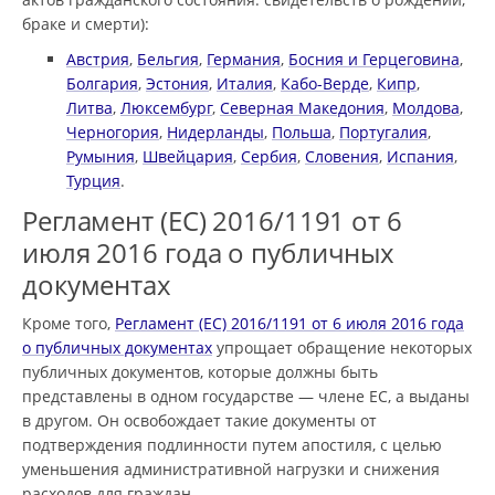
браке и смерти):
Австрия
,
Бельгия
,
Германия
,
Босния и Герцеговина
,
Болгария
,
Эстония
,
Италия
,
Кабо-Верде
,
Кипр
,
Литва
,
Люксембург
,
Северная Македония
,
Молдова
,
Черногория
,
Нидерланды
,
Польша
,
Португалия
,
Румыния
,
Швейцария
,
Сербия
,
Словения
,
Испания
,
Турция
.
Регламент (ЕС) 2016/1191 от 6
июля 2016 года о публичных
документах
Кроме того,
Регламент (ЕС) 2016/1191 от 6 июля 2016 года
о публичных документах
упрощает обращение некоторых
публичных документов, которые должны быть
представлены в одном государстве — члене ЕС, а выданы
в другом. Он освобождает такие документы от
подтверждения подлинности путем апостиля, с целью
уменьшения административной нагрузки и снижения
расходов для граждан.