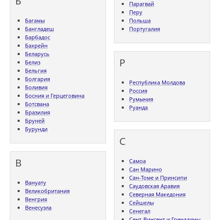
Б
Парагвай
Перу
Багамы
Польша
Бангладеш
Португалия
Барбадос
Бахрейн
Беларусь
Р
Белиз
Бельгия
Болгария
Республика Молдова
Боливия
Россия
Босния и Герцеговина
Румыния
Ботсвана
Руанда
Бразилия
Бруней
Бурунди
С
В
Самоа
Сан Марино
Сан-Томе и Принсипи
Вануату
Саудовская Аравия
Великобритания
Северная Македония
Венгрия
Сейшелы
Венесуэла
Сенегал
Сент-Винсент и Гренадины