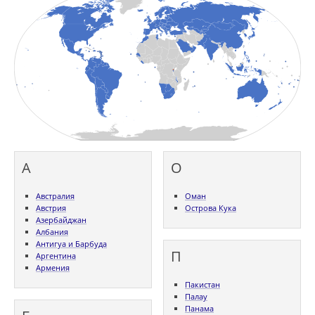
А
О
Австралия
Оман
Австрия
Острова Кука
Азербайджан
Албания
Антигуа и Барбуда
П
Аргентина
Армения
Пакистан
Палау
Панама