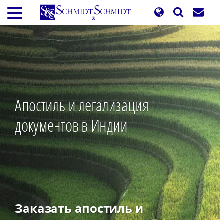
Перейти
к
основному
содержанию
Апостиль и легализация
документов в Индии
Заказать апостиль и