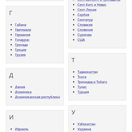
Сент-Китс и Невис
Сент-Люсия
Г
Сербия
Сингапур
Гайана
Словакия
Гватемала
Словения
Германия
Суринам
Гондурас
США
Гренада
Греция
Грузия
Т
Таджикистан
Д
Тонга
Тринидад и Тобаго
Дания
Тунис
Доминика
Турция
Доминиканская республика
У
И
Узбекистан
Израиль
Украина