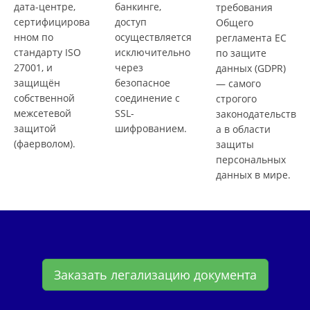
дата-центре,
банкинге,
требования
сертифицирова
доступ
Общего
нном по
осуществляется
регламента ЕС
стандарту ISO
исключительно
по защите
27001, и
через
данных (GDPR)
защищён
безопасное
— самого
собственной
соединение с
строгого
межсетевой
SSL-
законодательств
защитой
шифрованием.
а в области
(фаерволом).
защиты
персональных
данных в мире.
Заказать легализацию документа