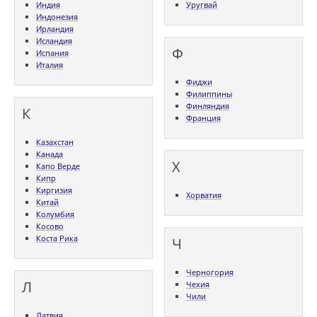
Индия
Уругвай
Индонезия
Ирландия
Исландия
Ф
Испания
Италия
Фиджи
Филиппины
Финляндия
К
Франция
Казахстан
Канада
Х
Капо Верде
Кипр
Киргизия
Хорватия
Китай
Колумбия
Косово
Коста Рика
Ч
Черногория
Л
Чехия
Чили
Латвия