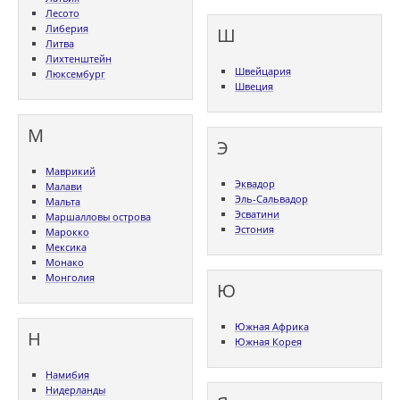
Лесото
Либерия
Ш
Литва
Лихтенштейн
Швейцария
Люксембург
Швеция
М
Э
Маврикий
Эквадор
Малави
Эль-Сальвадор
Мальта
Эсватини
Маршалловы острова
Эстония
Марокко
Мексика
Монако
Монголия
Ю
Южная Африка
Н
Южная Корея
Намибия
Нидерланды