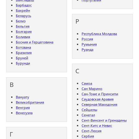
Барбадос
Бахрейн
Беларусь
Р
Белиз
Бельгия
Болгария
Республика Молдова
Боливия
Россия
Босния и Герцеговина
Румыния
Ботсвана
Руанда
Бразилия
Бруней
Бурунди
С
В
Самоа
Сан Марино
Сан-Томе и Принсипи
Вануату
Саудовская Аравия
Великобритания
Северная Македония
Венгрия
Сейшелы
Венесуэла
Сенегал
Сент-Винсент и Гренадины
Сент-Китс и Невис
Сент-Люсия
Г
Сербия