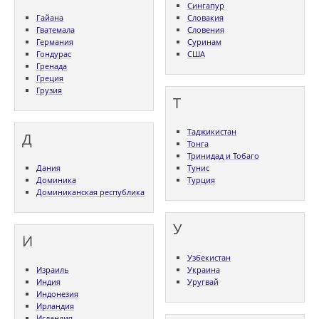
Сингапур
Гайана
Словакия
Гватемала
Словения
Германия
Суринам
Гондурас
США
Гренада
Греция
Грузия
Т
Таджикистан
Д
Тонга
Тринидад и Тобаго
Дания
Тунис
Доминика
Турция
Доминиканская республика
У
И
Узбекистан
Израиль
Украина
Индия
Уругвай
Индонезия
Ирландия
Исландия