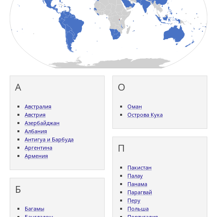
А
О
Австралия
Оман
Австрия
Острова Кука
Азербайджан
Албания
Антигуа и Барбуда
П
Аргентина
Армения
Пакистан
Палау
Панама
Б
Парагвай
Перу
Багамы
Польша
Бангладеш
Португалия