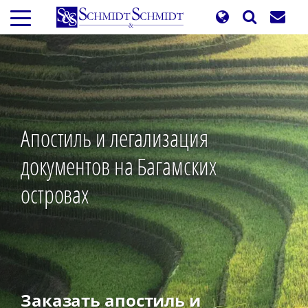
Перейти
к
основному
содержанию
Апостиль и легализация
документов на Багамских
островах
Заказать апостиль и