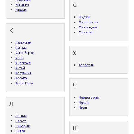
Ф
Испания
Италия
Фиджи
Филиппины
Финляндия
К
Франция
Казахстан
Канада
Х
Капо Верде
Кипр
Киргизия
Хорватия
Китай
Колумбия
Косово
Коста Рика
Ч
Черногория
Л
Чехия
Чили
Латвия
Лесото
Либерия
Ш
Литва