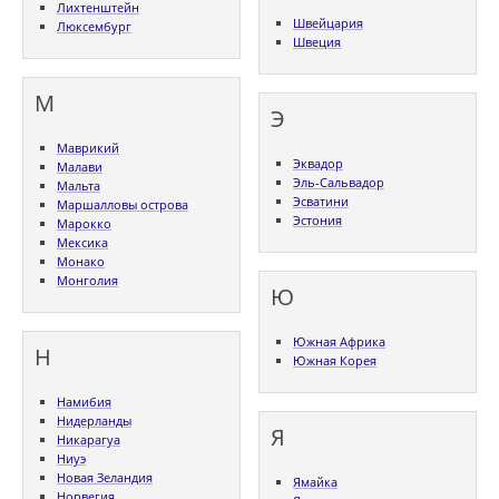
Лихтенштейн
Швейцария
Люксембург
Швеция
М
Э
Маврикий
Эквадор
Малави
Эль-Сальвадор
Мальта
Эсватини
Маршалловы острова
Эстония
Марокко
Мексика
Монако
Монголия
Ю
Южная Африка
Н
Южная Корея
Намибия
Нидерланды
Я
Никарагуа
Ниуэ
Новая Зеландия
Ямайка
Норвегия