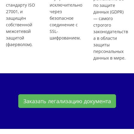
стандарту ISO
исключительно
по защите
27001, и
через
данных (GDPR)
защищён
безопасное
— самого
собственной
соединение с
строгого
межсетевой
SSL-
законодательств
защитой
шифрованием.
а в области
(фаерволом).
защиты
персональных
данных в мире.
Заказать легализацию документа