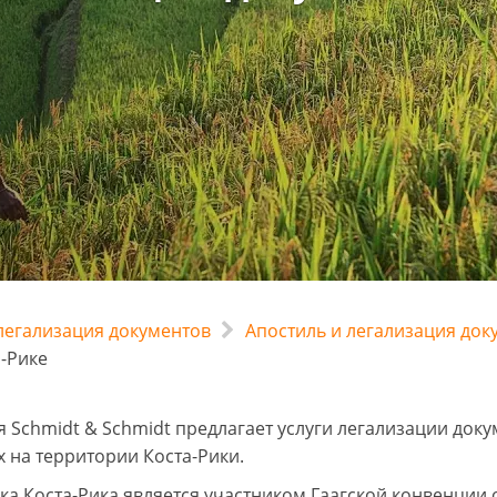
 легализация документов
Апостиль и легализация до
а-Рике
 Schmidt & Schmidt предлагает услуги легализации доку
 на территории Коста-Рики.
ка Коста-Рика является участником Гаагской конвенции о