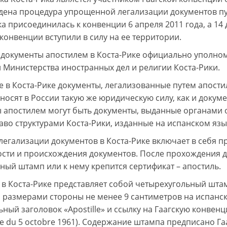
дена процедура упрощенной легализации документов пу
ка присоединилась к конвенции 6 апреля 2011 года, а 14
 конвенции вступили в силу на ее территории.
 документы апостилем в Коста-Рике официально уполно
 Министерства иностранных дел и религии Коста-Рики.
 в Коста-Рике документы, легализованные путем апос
 носят в России такую же юридическую силу, как и докум
 апостилем могут быть документы, выданные органами
раво структурами Коста-Рики, изданные на испанском язы
легализации документов в Коста-Рике включает в себя
сти и происхождения документов. После прохождения д
ный штамп или к нему крепится сертификат – апостиль.
 в Коста-Рике представляет собой четырехугольный штам
с размерами стороны не менее 9 сантиметров на испанс
ьный заголовок «Apostille» и ссылку на Гаагскую конвен
ye du 5 octobre 1961). Содержание штампа предписано Га