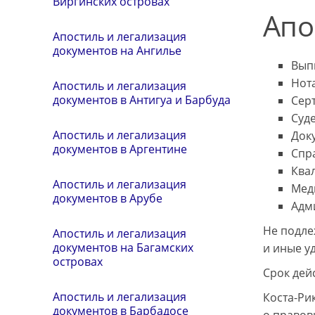
Виргинских островах
Апо
Апостиль и легализация
документов на Ангилье
Выпи
Нот
Апостиль и легализация
документов в Антигуа и Барбуда
Сер
Суд
Апостиль и легализация
Док
документов в Аргентине
Спр
Ква
Апостиль и легализация
Мед
документов в Арубе
Адм
Не подле
Апостиль и легализация
документов на Багамских
и иные у
островах
Срок дей
Апостиль и легализация
Коста-Ри
документов в Барбадосе