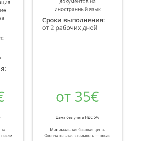
документов на
ация
иностранный язык
ние
за
Сроки выполнения
:
от 2 рабочих дней
т
:
р
ия
:
€
от 35€
%
Цена без учета НДС 5%
на.
Минимальная базовая цена.
 после
Окончательная стоимость — после