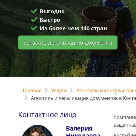
Выгодно
Быстро
Из более чем 140 стран
Заказать легализацию документа
Главная
Услуги
Апостиль и консульская
Апостиль и легализация документов в Кост
Контактное лицо
Компания
выданных
Валерия
Николаева
Республи