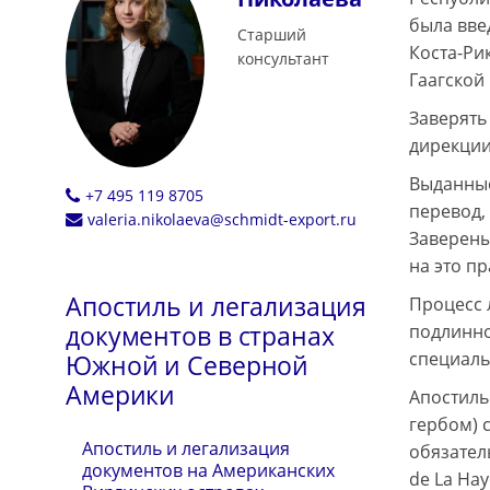
была вве
Старший
Коста-Ри
консультант
Гаагской
Заверять
дирекции
Выданные
+7 495 119 8705
перевод,
valeria.nikolaeva@schmidt-export.ru
Заверены
на это п
Апостиль и легализация
Процесс 
документов в странах
подлинно
специаль
Южной и Северной
Америки
Апостиль
гербом) 
Апостиль и легализация
обязател
документов на Американских
de La Ha