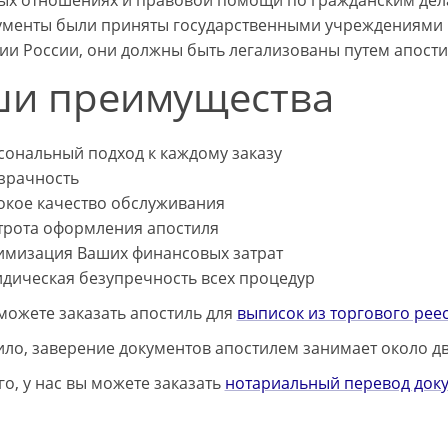
ых отношениях и правовой помощи по гражданским делам
ументы были приняты государственными учреждениями
ии России, они должны быть легализованы путем апост
и преимущества
сональный подход к каждому заказу
зрачность
окое качество обслуживания
трота оформления апостиля
имизация Ваших финансовых затрат
дическая безупречность всех процедур
 можете заказать апостиль для
выписок из торгового рее
ило, заверение документов апостилем занимает около дв
го, у нас вы можете заказать
нотариальный перевод док