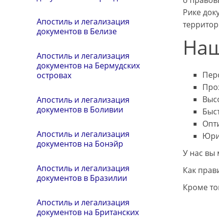
о правов
Рике док
Апостиль и легализация
территор
документов в Белизе
Наш
Апостиль и легализация
документов на Бермудских
Пер
островах
Про
Выс
Апостиль и легализация
документов в Боливии
Быс
Опт
Апостиль и легализация
Юри
документов на Бонэйр
У нас вы
Апостиль и легализация
Как прав
документов в Бразилии
Кроме то
Апостиль и легализация
документов на Британских