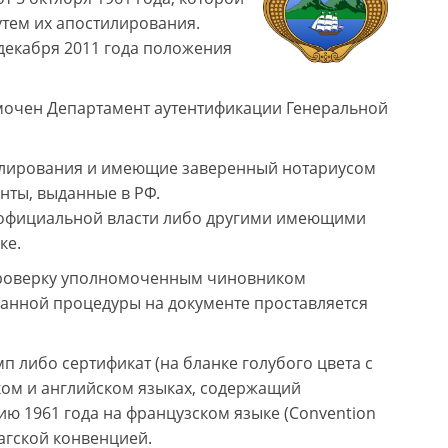
тем их апостилирования.
 декабря 2011 года положения
мочен Департамент аутентификации Генеральной
тилирования и имеющие заверенный нотариусом
енты, выданные в РФ.
 официальной власти либо другими имеющими
ке.
 проверку уполномоченным чиновником
анной процедуры на документе проставляется
п либо сертификат (на бланке голубого цвета с
ком и английском языках, содержащий
цию 1961 года на французском языке (Convention
агской конвенцией.