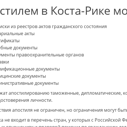
стилем в Коста-Рике м
ски из реестров актов гражданского состояния
ариальные акты
тификаты
ебные документы
ументы правоохранительные органов
авки
лификационные документы
ицинские документы
инистративные документы
жат апостилированию таможенные, дипломатические, ко
достоверения личности.
ствия апостиля не ограничен, но ограничения могут быт
ка не входит в перечень стран, у которых с Российской