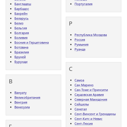
Бангладеш
Португалия
Барбадос
Бахрейн
Беларусь
Р
Белиз
Бельгия
Болгария
Республика Молдова
Боливия
Россия
Босния и Герцеговина
Румыния
Ботсвана
Руанда
Бразилия
Бруней
Бурунди
С
В
Самоа
Сан Марино
Сан-Томе и Принсипи
Вануату
Саудовская Аравия
Великобритания
Северная Македония
Венгрия
Сейшелы
Венесуэла
Сенегал
Сент-Винсент и Гренадины
Сент-Китс и Невис
Сент-Люсия
Г