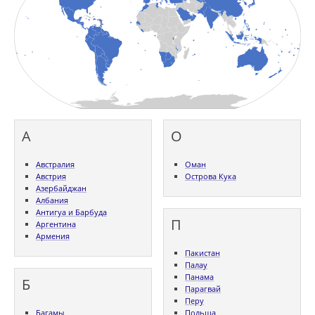
А
О
Австралия
Оман
Австрия
Острова Кука
Азербайджан
Албания
Антигуа и Барбуда
П
Аргентина
Армения
Пакистан
Палау
Панама
Б
Парагвай
Перу
Багамы
Польша