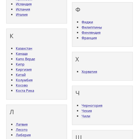
Исландия
Ф
Испания
Италия
Фиджи
Филиппины
Финляндия
К
Франция
Казахстан
Канада
Х
Капо Верде
Кипр
Киргизия
Хорватия
Китай
Колумбия
Косово
Коста Рика
Ч
Черногория
Л
Чехия
Чили
Латвия
Лесото
Либерия
Ш