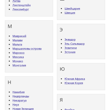
Литва
Лихтенштейн
Швейцария
Люксембург
Швеция
М
Э
Маврикий
Эквадор
Малави
Эль-Сальвадор
Мальта
Эсватини
Маршалловы острова
Эстония
Марокко
Мексика
Монако
Монголия
Ю
Южная Африка
Н
Южная Корея
Намибия
Нидерланды
Я
Никарагуа
Ниуэ
Новая Зеландия
Ямайка