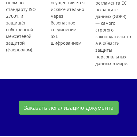
нном по
осуществляется
регламента ЕС
стандарту ISO
исключительно
по защите
27001, и
через
данных (GDPR)
защищён
безопасное
— самого
собственной
соединение с
строгого
межсетевой
SSL-
законодательств
защитой
шифрованием.
а в области
(фаерволом).
защиты
персональных
данных в мире.
Заказать легализацию документа