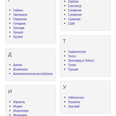
Сербия
Сингапур
Гайана
Словакия
Гватемала
Словения
Германия
Суринам
Гондурас
США
Гренада
Греция
Грузия
Т
Таджикистан
Д
Тонга
Тринидад и Тобаго
Дания
Тунис
Доминика
Турция
Доминиканская республика
У
И
Узбекистан
Израиль
Украина
Индия
Уругвай
Индонезия
Ирландия