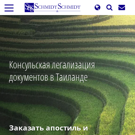
Перейти
к
основному
содержанию
Консульская легализация
документов в Таиланде
Заказать апостиль и