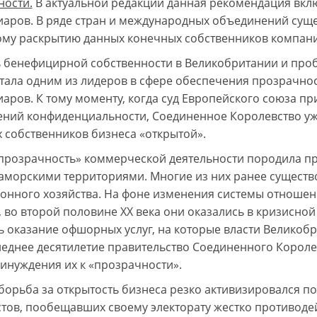
ности.
В актуальной редакции данная рекомендация вклю
аров. В ряде стран и международных объединений суще
му раскрытию данных конечных собственников компани
 бенефицирной собственности в Великобритании и про
 стала одним из лидеров в сфере обеспечения прозрачно
аров. К тому моменту, когда суд Европейского союза пр
ний конфиденциальности, Соединенное Королевство уже
 собственников бизнеса «открытой».
прозрачность» коммерческой деятельности породила п
аморскими территориями. Многие из них ранее существо
онного хозяйства. На фоне изменения системы отношени
, во второй половине ХХ века они оказались в кризисно
ь оказание офшорных услуг, на которые власти Великоб
леднее десятилетие правительство Соединенного Королев
инуждения их к «прозрачности».
борьба за открытость бизнеса резко активизировался по
тов, пообещавших своему электорату жестко противоде