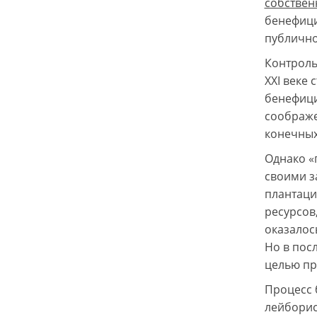
собствен
бенефици
публично
Контроль
XXI веке
бенефици
соображе
конечных
Однако «
своими з
плантаци
ресурсов
оказалос
Но в пос
целью пр
Процесс 
лейборис