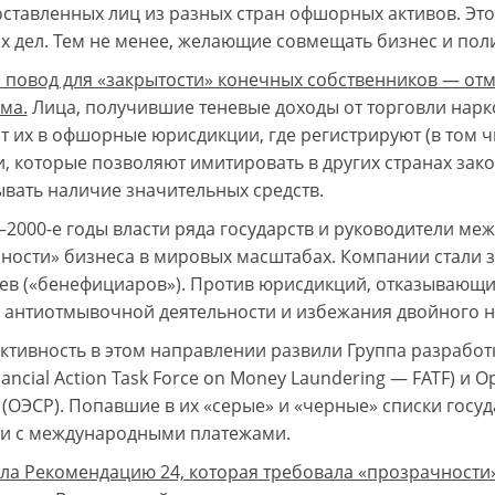
ставленных лиц из разных стран офшорных активов. Это
х дел. Тем не менее, желающие совмещать бизнес и поли
 повод для «закрытости» конечных собственников — от
ма.
Лица, получившие теневые доходы от торговли нарк
т их в офшорные юрисдикции, где регистрируют (в том ч
, которые позволяют имитировать в других странах зак
вать наличие значительных средств.
—2000-е годы власти ряда государств и руководители м
ности» бизнеса в мировых масштабах. Компании стали з
ев («бенефициаров»). Против юрисдикций, отказывающих
 антиотмывочной деятельности и избежания двойного н
ктивность в этом направлении развили Группа разрабо
nancial Action Task Force on Money Laundering — FATF) 
 (ОЭСР). Попавшие в их «серые» и «черные» списки госу
и с международными платежами.
ала Рекомендацию 24, которая требовала «прозрачности