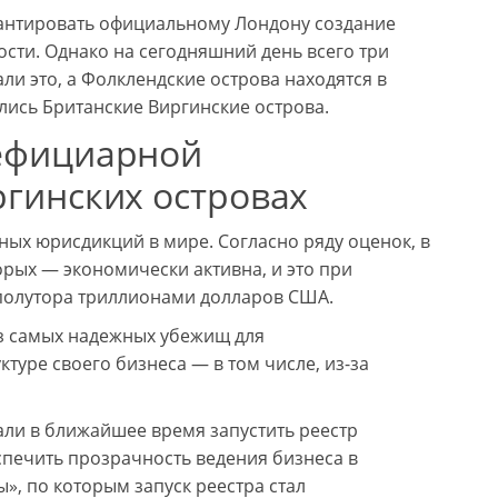
антировать официальному Лондону создание
сти. Однако на сегодняшний день всего три
ли это, а Фолклендские острова находятся в
лись Британские Виргинские острова.
нефициарной
ргинских островах
ых юрисдикций в мире. Согласно ряду оценок, в
орых — экономически активна, и это при
 полутора триллионами долларов США.
из самых надежных убежищ для
уре своего бизнеса — в том числе, из-за
али в ближайшее время запустить реестр
печить прозрачность ведения бизнеса в
», по которым запуск реестра стал