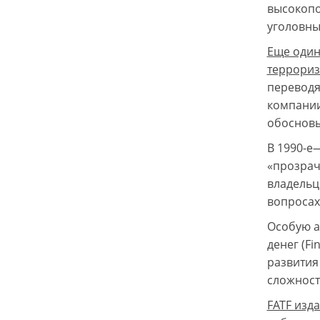
высокопо
уголовны
Еще один
террориз
переводя
компании
обосновы
В 1990-е
«прозрач
владельц
вопросах
Особую а
денег (Fi
развития
сложност
FATF изд