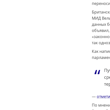
переноси
Британски
МИД Вели
данных б
объявил,
«законно
так одно
Как напи
парламен
Пу
ср
те
—
отмети
По мнени