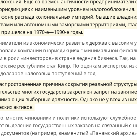
ложения. Еще со времен античности предприниматели 
юрисдикциях с наименьшим уровнем налогообложения. В 
а фоне распада колониальных империй, бывшие владени
твами или автономными заморскими территориями, стали
 пришелся на 1970-е—1990-е годы.
иматели из экономически развитых держав с высоким у
ровали компании в юрисдикциях с минимальной фискал
и в роли «инвесторов» в стране ведения бизнеса. Так, 
ветские республики стал Кипр. По оценкам экспертов, из
 долларов налоговых поступлений в год.
аспространенная причина сокрытия реальной структуры
тельстве многих государств закреплен запрет на заняти
нимающих выборные должности. Однако не у всех из них 
ских активов.
го, многие чиновники и политики используют служебное
т выделение государственных заказов на связанный с н
 документов (например, знаменитый «Панамский архив»