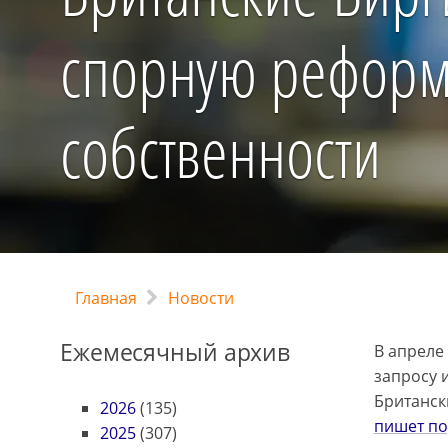
спорную реформ
собственности
Главная
Новости
Ежемесячный архив
В апреле 
запросу 
Британски
2026
(135)
пишет по
2025
(307)