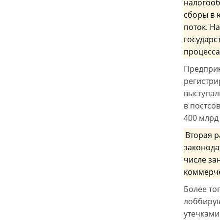
налогооб
сборы в 
поток. Н
государс
процесса
Предприн
регистри
выступал
в постсо
400 млрд
Вторая р
законода
числе за
коммерче
Более то
лоббирую
утечками