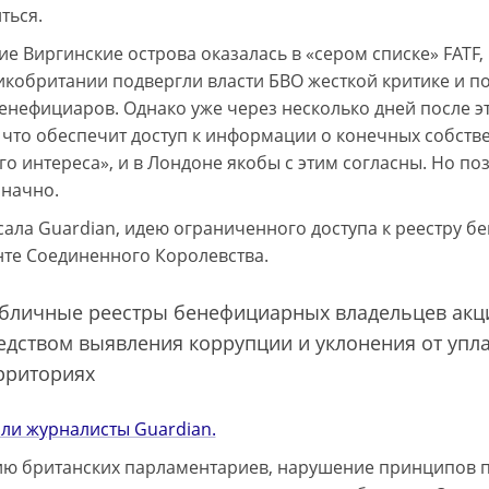
ться.
е Виргинские острова оказалась в «сером списке» FATF, 
кобритании подвергли власти БВО жесткой критике и п
енефициаров. Однако уже через несколько дней после э
 что обеспечит доступ к информации о конечных собств
го интереса», и в Лондоне якобы с этим согласны. Но по
значно.
сала Guardian, идею ограниченного доступа к реестру б
те Соединенного Королевства.
бличные реестры бенефициарных владельцев акц
едством выявления коррупции и уклонения от упл
рриториях
ли журналисты Guardian.
ю британских парламентариев, нарушение принципов п