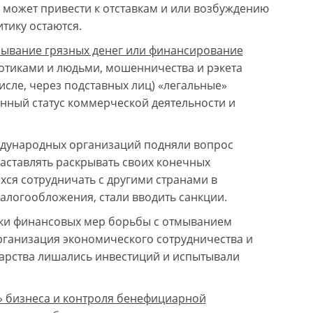
 может привести к отставкам и или возбуждению
тику остаются.
мывание грязных денег или финансирование
отиками и людьми, мошенничества и рэкета
исле, через подставных лиц) «легальные»
онный статус коммерческой деятельности и
еждународных организаций подняли вопрос
аставлять раскрывать своих конечных
ся сотрудничать с другими странами в
алогообложения, стали вводить санкции.
тки финансовых мер борьбы с отмыванием
и Организация экономического сотрудничества и
дарства лишались инвестиций и испытывали
» бизнеса и контроля бенефициарной