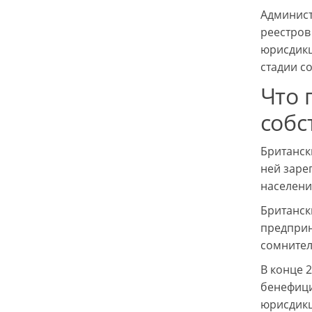
Админист
реестров
юрисдикц
стадии с
Что 
собс
Британск
ней заре
населени
Британск
предприн
сомнител
В конце 
бенефици
юрисдикц