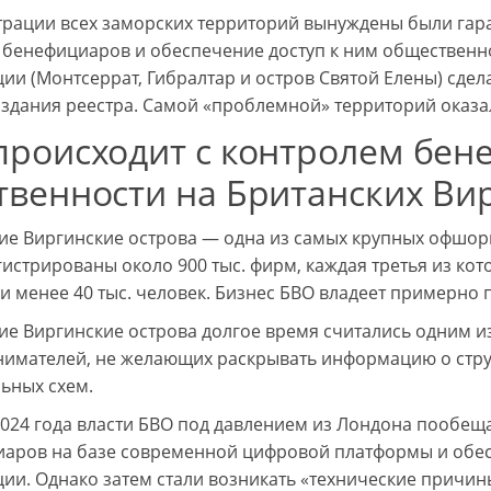
рации всех заморских территорий вынуждены были гар
 бенефициаров и обеспечение доступ к ним общественно
ии (Монтсеррат, Гибралтар и остров Святой Елены) сдела
оздания реестра. Самой «проблемной» территорий оказа
происходит с контролем бе
твенности на Британских Ви
ие Виргинские острова — одна из самых крупных офшорн
гистрированы около 900 тыс. фирм, каждая третья из кот
и менее 40 тыс. человек. Бизнес БВО владеет примерно
ие Виргинские острова долгое время считались одним 
имателей, не желающих раскрывать информацию о структ
ьных схем.
2024 года власти БВО под давлением из Лондона пообещ
аров на базе современной цифровой платформы и обес
ии. Однако затем стали возникать «технические причины