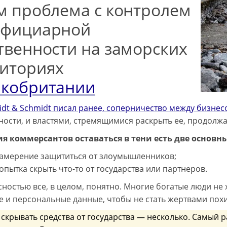
м проблема с контролем
ефициарной
твенности на заморских
иториях
икобритании
idt & Schmidt писал ранее, соперничество между бизнес
ности, и властями, стремящимися раскрыть ее, продолжа
я коммерсантов оставаться в тени есть две основн
амерение защититься от злоумышленников;
пытка скрыть что-то от государства или партнеров.
сностью все, в целом, понятно. Многие богатые люди не 
е и персональные данные, чтобы не стать жертвами пох
скрывать средства от государства — несколько. Самый