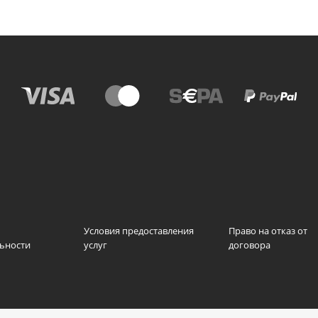
Условия предоставления
Право на отказ от
ьности
услуг
договора