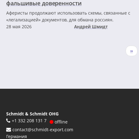
фальшивые доверенности
Аферисты продолжают использовать схемы, связанные с
«легализацией» документов, для обмана россиян.
28 мая 2026
Андрей Шмидт
Нумерация
Сле
››
страниц
стр
Schmidt & Schmidt OHG
+1 332 208 131 7
offline
contact@schmidt-export.com
Германия