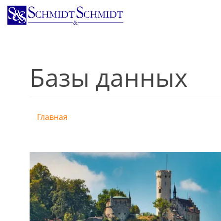
Перейти
к
основному
содержанию
Базы данных
Главная