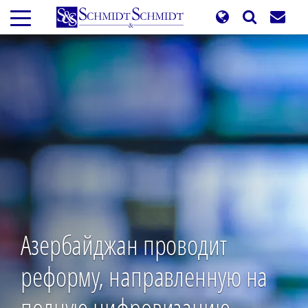
Перейти
к
основному
содержанию
Азербайджан проводит
реформу, направленную на