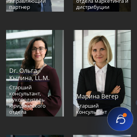
Управляющий
отдела маркетинга и
партнер
дистрибуции
Dr. Ольга
Кылина, LL.M.
Старший
консультант,
Марина Вегер
руководитель
юридического
Старший
отдела
консультант