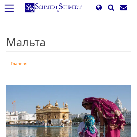
Перейти
к
основному
содержанию
Мальта
Главная