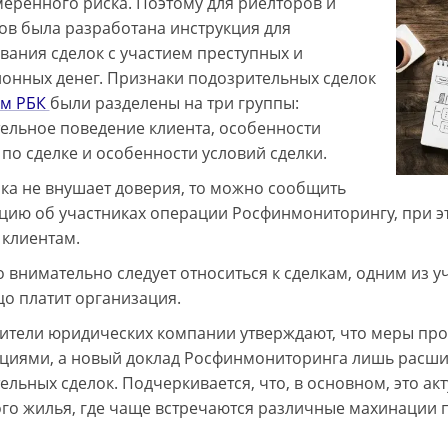
меренного риска. Поэтому для риелторов и
ов была разработана инструкция для
вания сделок с участием преступных и
онных денег. Признаки подозрительных сделок
ым РБК
были разделены на три группы:
ельное поведение клиента, особенности
 по сделке и особенности условий сделки.
лка не внушает доверия, то можно сообщить
ию об участниках операции Росфинмониторингу, при э
 клиентам.
 внимательно следует относиться к сделкам, одним из у
цо платит организация.
ители юридических компании утверждают, что меры про
циями, а новый доклад Росфинмониторинга лишь расшир
ельных сделок. Подчеркивается, что, в основном, это а
го жилья, где чаще встречаются различные махинации п