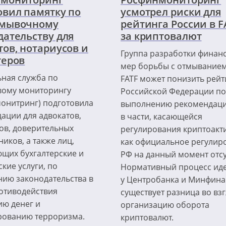
овил памятку по
усмотрел риски для
тмывочному
рейтинга России в F
дательству для
за криптовалют
тов, нотариусов и
Группа разработки финан
теров
мер борьбы с отмыванием
ная служба по
FATF может понизить рейт
вому мониторингу
Российской Федерации по
онитринг) подготовила
выполнению рекомендаци
ации для адвокатов,
в части, касающейся
ов, доверительных
регулирования криптоакти
иков, а также лиц,
как официальное регулир
щих бухгалтерские и
РФ на данный момент отсу
кие услуги, по
Нормативный процесс иде
ию законодательства в
у Центробанка и Минфина
отиводействия
существует разница во взг
ю денег и
организацию оборота
ованию терроризма.
криптовалют.