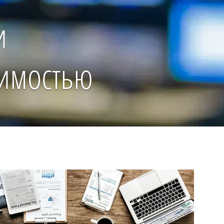
и
жимостью