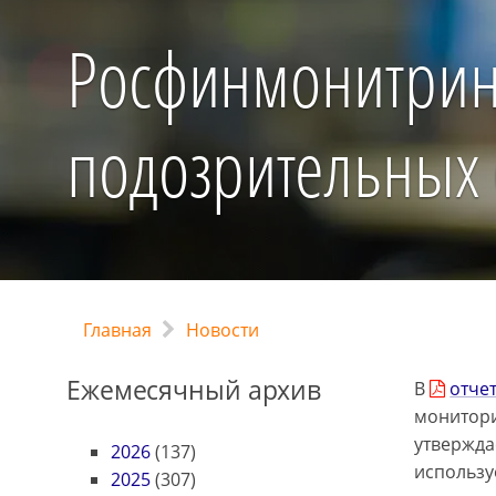
Росфинмонитрин
подозрительных
Главная
Новости
Ежемесячный архив
В
отче
монитори
утвержда
2026
(137)
использу
2025
(307)