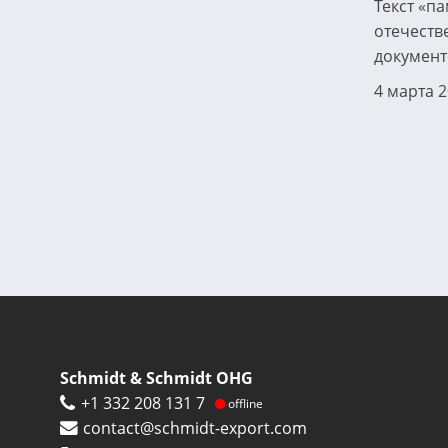
Текст «п
отечеств
документ
4 марта 
Нумерация
страниц
Schmidt & Schmidt OHG
+1 332 208 131 7
offline
contact@schmidt-export.com