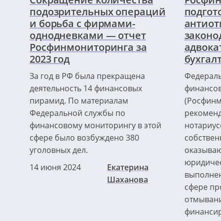
подозрительных операций
подгот
и борьба с фирмами-
антио
однодневками — отчет
законо
Росфинмониторинга за
адвока
2023 год
бухгал
За год в РФ была прекращена
Федераль
деятельность 14 финансовых
финансо
пирамид. По материалам
(Росфинм
Федеральной службы по
рекоменд
финансовому мониторингу в этой
нотариус
сфере было возбуждено 380
собственн
уголовных дел.
оказываю
юридичес
14 июня 2024
Екатерина
выполнен
Шаханова
сфере пр
отмывани
финансир