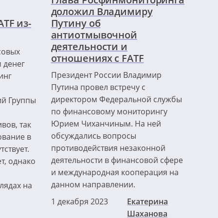
доложил Владимиру
ATF из-
Путину об
антиотмывочной
деятельности и
совых
отношениях с FATF
 денег
Президент России Владимир
инг
Путина провел встречу с
директором Федеральной службы
й Группы
по финансовому мониторингу
Юрием Чиханчиным. На ней
вов, так
обсуждались вопросы
ование в
противодействия незаконной
тствует.
деятельности в финансовой сфере
т, однако
и международная кооперация на
данном направлении.
лядах на
1 декабря 2023
Екатерина
Шаханова