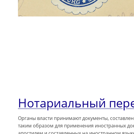
Нотариальный пер
Органы власти принимают документы, составлен
таким образом для применения иностранных док
апостилем и составленных на иностранном язык