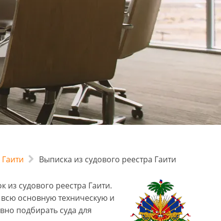
 Гаити
Выписка из судового реестра Гаити
 из судового реестра Гаити.
й всю основную техническую и
вно подбирать суда для