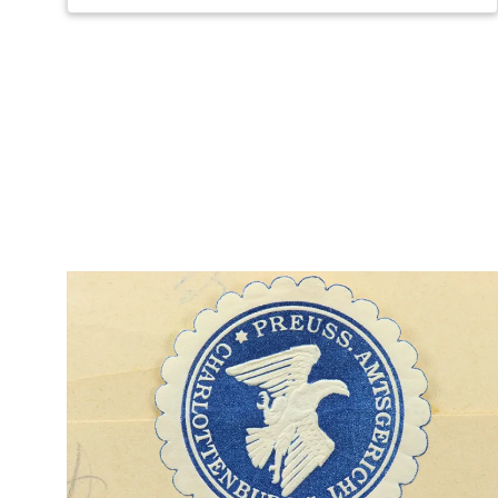
Нумерация
страниц