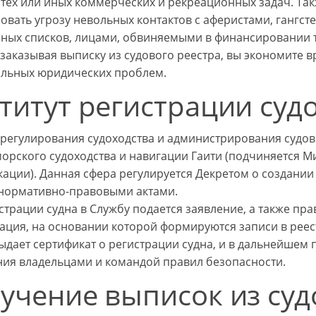
тех или иных коммерческих и рекреационных задач. Та
овать угрозу невольных контактов с аферистами, гангст
ных списков, лицами, обвиняемыми в финансировании т
 заказывая выписку из судового реестра, вы экономите вр
льных юридических проблем.
титут регистрации судо
регулирования судоходства и администрирования судово
орского судоходства и навигации Гаити (подчиняется М
ации). Данная сфера регулируется Декретом о создании
нормативно-правовыми актами.
страции судна в Службу подается заявление, а также пр
ация, на основании которой формируются записи в реес
ыдает сертификат о регистрации судна, и в дальнейшем
ия владельцами и командой правил безопасности.
учение выписок из суд