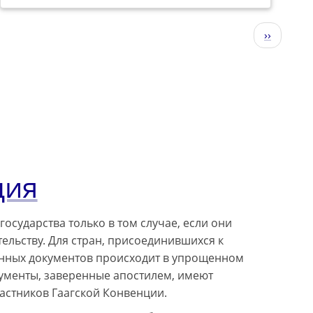
Следующ
››
страниц
ция
сударства только в том случае, если они
льству. Для стран, присоединившихся к
ранных документов происходит в упрощенном
кументы, заверенные апостилем, имеют
частников Гаагской Конвенции.