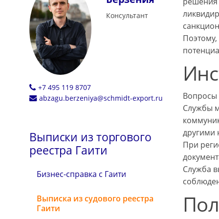
решения 
ликвидир
Консультант
санкцион
Поэтому,
потенциа
Инс
+7 495 119 8707
Вопросы 
abzagu.berzeniya@schmidt-export.ru
Службы м
коммуник
другими 
Выписки из торгового
При реги
реестра Гаити
документ
Служба в
Бизнес-справка с Гаити
соблюден
Пол
Выписка из судового реестра
Гаити