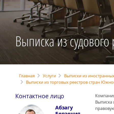
Выписка из судового 
Главная
Услуги
Выписки из иностранных
Выписки из торговых реестров стран Южно
Контактное лицо
Компания
Выписка 
Абзагу
правовую
Берзения