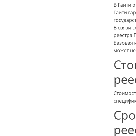
В Гаити 
Гаити га
государс
В связи 
реестра Г
Базовая 
может не
Сто
рее
Стоимост
специфи
Сро
рее