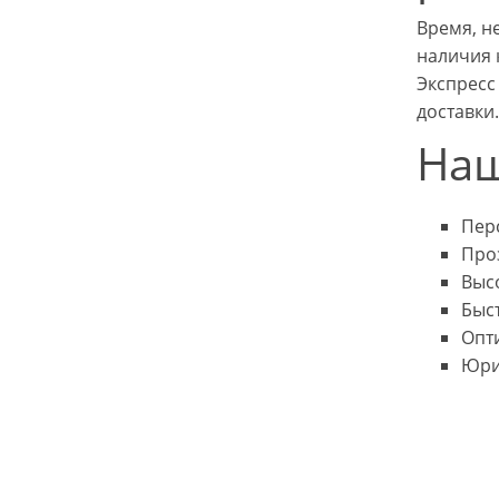
Время, н
наличия 
Экспресс
доставки.
Наш
Пер
Про
Выс
Быс
Опт
Юри