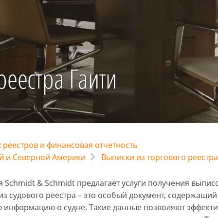
реестра Гаити
 реестров и финансовая отчетность
й и Северной Америки
Выписки из торгового реестра
 Schmidt & Schmidt предлагает услуги получения выписок
из судового реестра – это особый документ, содержащи
 информацию о судне. Такие данные позволяют эффекти