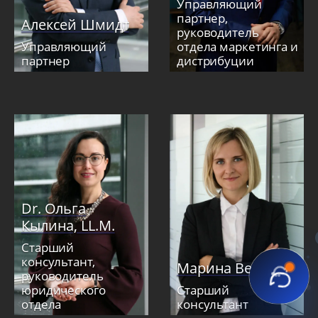
Управляющий
партнер,
Алексей Шмидт
руководитель
Управляющий
отдела маркетинга и
партнер
дистрибуции
Dr. Ольга
Кылина, LL.M.
Старший
консультант,
Марина Вегер
руководитель
юридического
Старший
отдела
консультант