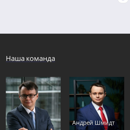
страниц
стр
Наша команда
Андрей Шмидт