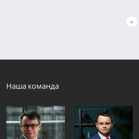
Нумерация
Сле
››
страниц
стр
Наша команда