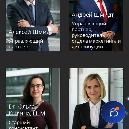
Андрей Шмидт
Управляющий
партнер,
Алексей Шмидт
руководитель
Управляющий
отдела маркетинга и
партнер
дистрибуции
Dr. Ольга
Кылина, LL.M.
Старший
консультант,