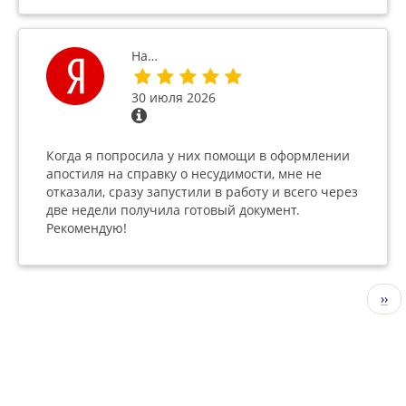
На…
30 июля 2026
Когда я попросила у них помощи в оформлении
апостиля на справку о несудимости, мне не
отказали, сразу запустили в работу и всего через
две недели получила готовый документ.
Рекомендую!
Нумерация
Сле
››
страниц
стр