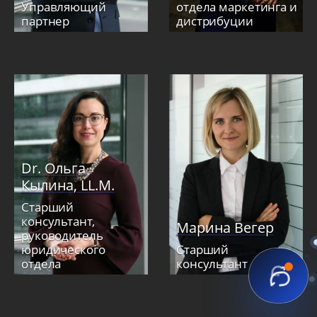
Управляющий
отдела маркетинга и
партнер
дистрибуции
Dr. Ольга
Кылина, LL.M.
Старший
консультант,
Марина Вегер
руководитель
юридического
Старший
отдела
консультант