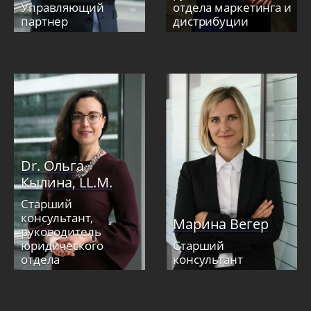
Управляющий
отдела маркетинга и
партнер
дистрибуции
Dr. Ольга
Кылина, LL.M.
Старший
консультант,
Марина Вегер
руководитель
юридического
Старший
отдела
консультант