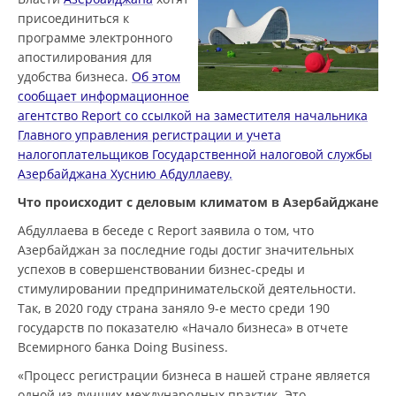
присоединиться к
программе электронного
апостилирования для
удобства бизнеса.
Об этом
сообщает информационное
агентство Report со ссылкой на заместителя начальника
Главного управления регистрации и учета
налогоплательщиков Государственной налоговой службы
Азербайджана Хуснию Абдуллаеву.
Что происходит с деловым климатом в Азербайджане
Абдуллаева в беседе с Report заявила о том, что
Азербайджан за последние годы достиг значительных
успехов в совершенствовании бизнес-среды и
стимулировании предпринимательской деятельности.
Так, в 2020 году страна заняло 9-е место среди 190
государств по показателю «Начало бизнеса» в отчете
Всемирного банка Doing Business.
«Процесс регистрации бизнеса в нашей стране является
одной из лучших международных практик. Это