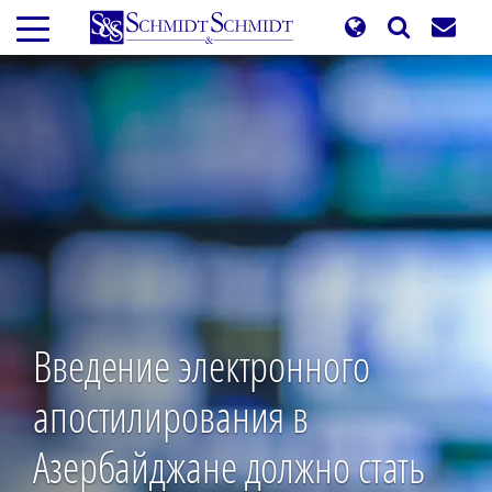
Перейти
к
основному
содержанию
Введение электронного
апостилирования в
Азербайджане должно стать