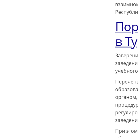
взаимном
Республи
Пор
в Т
Заверени
заведени
учебного
Перечень
образова
органом,
процедур
регулиро
заведени
При этом