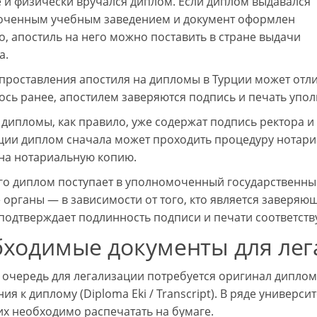
 и физически вручался диплом. Если диплом выдавался
ченным учебным заведением и документ оформлен
о, апостиль на него можно поставить в стране выдачи
а.
проставления апостиля на дипломы в Турции может отлич
ось ранее, апостилем заверяются подпись и печать упо
 дипломы, как правило, уже содержат подпись ректора и
ции диплом сначала может проходить процедуру нотариа
 на нотариальную копию.
го диплом поступает в уполномоченный государственный о
 органы — в зависимости от того, кто является заверяющ
подтверждает подлинность подписи и печати соответст
ходимые документы для лег
 очередь для легализации потребуется оригинал диплом
я к диплому (Diploma Eki / Transcript). В ряде универси
их необходимо распечатать на бумаге.