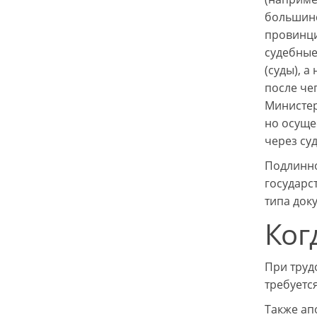
большинс
провинци
судебные
(суды), 
после че
Министер
но осуще
через су
Подлинно
государст
типа док
Ког
При труд
требуетс
Также ап