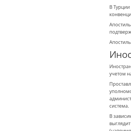
В Турции
конвенци
Апостиль
подтверж
Апостиль
Инос
Иностран
учетом н
Проставл
уполномо
админист
система.
В зависи
выглядит
(наприме