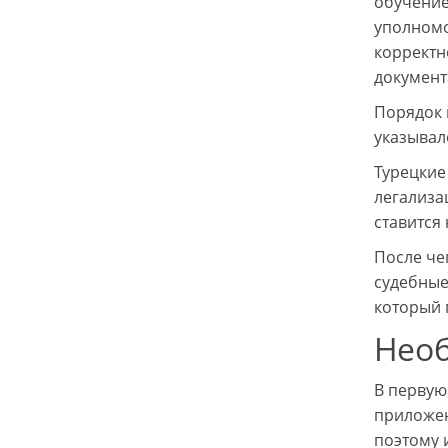
обучение
уполномо
корректн
документ
Порядок 
указывал
Турецкие
легализа
ставится
После че
судебные
который 
Необ
В первую
приложени
поэтому 