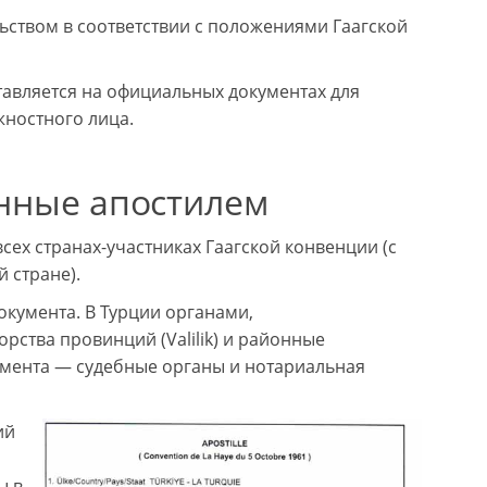
ьством в соответствии с положениями Гаагской
авляется на официальных документах для
ностного лица.
нные апостилем
ех странах-участниках Гаагской конвенции (с
 стране).
окумента. В Турции органами,
ства провинций (Valilik) и районные
кумента — судебные органы и нотариальная
ий
ы в